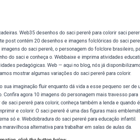
ncadeiras. Web35 desenhos do saci pererê para colorir saci pere
te post contém 20 desenhos e imagens folclóricas do saci pere
re imagens do saci pererê, o personagem do folclore brasileiro, p
nho do saci e conheça o. Webbaixe e imprima atividades educat
tividades pedagógicas. Web — aqui no blog, nós já disponibilizam
os mostrar algumas variações do saci pererê para colorir.
o sua imaginação fluir enquanto dá vida a esse pequeno ser de
. Confira agora 10 imagens do personagem mais travesso para
ir de saci pererê para colorir, conheça também a lenda e quando é
imir e colorir. O saci pererê é uma das figuras mais emblemát
erna só e. Webdobradura do saci pereré para educação infantil.
maravilhosa alternativa para trabalhar em salas de aulas da.
mation, click the button below.