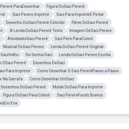
 Pererê ParaDesenhar
Figura DoSaci Pererê
mir
Saci Perere Imprimir
Saci Para ImprimirE Pintar
Desenho DoSaci Pererê Colorido
Filme DoSaci Pererê
ir
A Lenda DoSaci Pererê Texto
Imagem DeSaci Perere
r
AtividadesSaci Pererê
Saci Pere ParaColorir
Musical DoSaci Perere
Lenda DoSaci Pererê Original
SaciVelho
De SenhorSaci
Lenda DoSaci Perere Escrita
e OSaci Pererê
Desenhos DeSaci
ci Para Imprimir
Como Desenhar O Saci PererêPasso a Passo
ar Na Garrafa
Como Desenhar UmSaci
Desenhos DoSaci Pererê
Molde DoSaci Para Imprimir
Figura DoSaci Para Colorir
Saci PerereFundo Branco
aciEm Eva