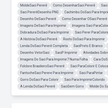
MoldeSaci Pererê
Como DesenharSaci Pererê
Saci
Saci PererêDesenho PNG
Cachimbo DoSaci Para Impri
Desenho DeSaci Pererê
Como Desenhar OSaci Pererê
Imagens DeSaci Para Imprimir
Imagens Saci ParaColor
Dobradura DoSaci Para Imprimir
Saci Perer ParaColori
A História DoSaci Pererê
Rosto DoSaci Para Imprimir
Lenda DoSaci Pererê Completa
SaciPreto E Branco
Desenho VetorSaci
SaciP Imprimir
Atividades Sobr
Imagens Do Saci Para Imprimir7 Numa Folha
Cara DoSa
Folclore BrasileiroSaci Pererê
Saci ParaColorir E Coloc
FantocheSaci Perere Para Imprimir
Saci ParaPintar
Gorro DoSaci Para Colorir
Saci Para ImprimirColorido
A Lenda DoSaci Pererê
SaciSem Gorro
Molde Do S