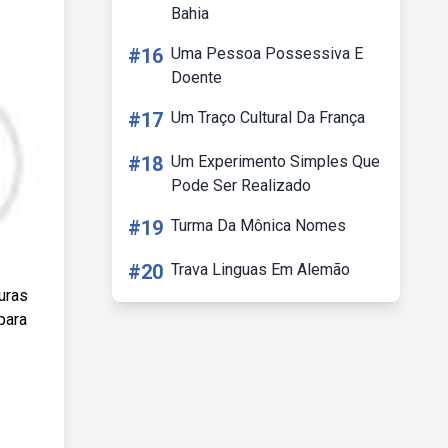
Bahia
#16
Uma Pessoa Possessiva E
Doente
#17
Um Traço Cultural Da França
#18
Um Experimento Simples Que
Pode Ser Realizado
#19
Turma Da Mônica Nomes
#20
Trava Linguas Em Alemão
uras
para