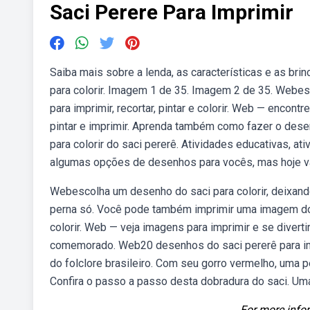
Saci Perere Para Imprimir
Saiba mais sobre a lenda, as características e as bri
para colorir. Imagem 1 de 35. Imagem 2 de 35. Webes
para imprimir, recortar, pintar e colorir. Web — encont
pintar e imprimir. Aprenda também como fazer o dese
para colorir do saci pererê. Atividades educativas, a
algumas opções de desenhos para vocês, mas hoje vam
Webescolha um desenho do saci para colorir, deixand
perna só. Você pode também imprimir uma imagem do
colorir. Web — veja imagens para imprimir e se divert
comemorado. Web20 desenhos do saci pererê para impr
do folclore brasileiro. Com seu gorro vermelho, uma p
Confira o passo a passo desta dobradura do saci. Uma 
For more infor