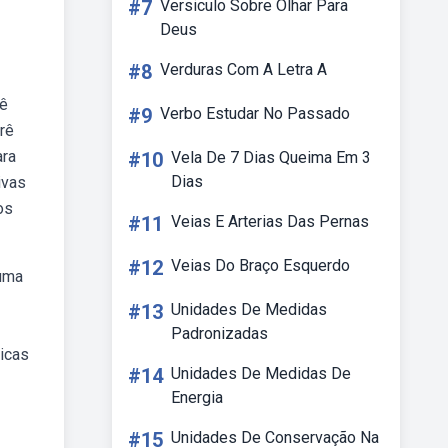
#7
Versiculo Sobre Olhar Para
Deus
#8
Verduras Com A Letra A
rê
#9
Verbo Estudar No Passado
rê
ara
#10
Vela De 7 Dias Queima Em 3
Dias
ivas
os
#11
Veias E Arterias Das Pernas
#12
Veias Do Braço Esquerdo
 uma
#13
Unidades De Medidas
Padronizadas
icas
#14
Unidades De Medidas De
Energia
#15
Unidades De Conservação Na