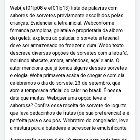
Web( ef01lp08 e ef01lp13) lista de palavras com
sabores de sorvetes previamente escolhidos pelas
crianças. Evidenciar a letra inicial. Webconforme
fernanda pamplona, gelataia e proprietária da albero
dei gelati, explicou ao paladar, o sorvete artesanal
deve ser armazenado no freezer e dura. Webo texto
descreve diversas opções de sorvetes com a letra 'a',
incluindo abacate, amora, amêndoas, açaí e anís. O
autor menciona que já tomou alguns desses sorvetes
e elogia. Weba primavera acaba de chegar e com ela
celebramos o dia do sorvete, 23 de setembro, que
abre a temporada oficial do calor no brasil. É nessa
data que muitas. Webquer uma opção leve e
saborosa? Confira essa receita de sorvete de iogurte
que leva pedacinhos de frutas (de sua preferência) e é
perfeita para o seu pós. Webretire do congelador, leve
a mistura para a batedeira e acrescente emulsificante: