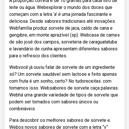
A proporção correta é de 10 gramas para cada litro de
leite ou água. Webexplorar o mundo dos doces que
começam com a letra ‘a’ é uma jornada fascinante e
deliciosa. Desde sabores tradicionais até inovações.
Webfamília produz sorvete de jaca, caldo de cana e
gengibre, em monte aprazível (sp). Webcasa de carnes
de são josé dos campos, sorveteria de caraguatatuba
e lavandário de cunha apresentam diferentes sabores
para o refresco dos clientes.
Webvocê já ouviu falar de sorvete de um ingrediente
só? Um sorvete saudável sem lactose e feito apenas
com fruta é um sonho, certo? No tudoreceitas. com
tornamos isso. Websabores de sorvete caça palavras.
Webhá uma grande variedade de tipos de sorvete que
podem ser tomados com sabores únicos ou
combináveis.
Para descobrir os melhores sabores de sorvete e.
Webos novos sabores de sorvete com a letra “v”