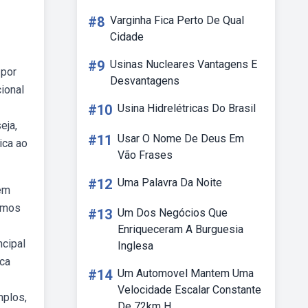
#8
Varginha Fica Perto De Qual
Cidade
#9
Usinas Nucleares Vantagens E
 por
Desvantagens
cional
#10
Usina Hidrelétricas Do Brasil
eja,
#11
Usar O Nome De Deus Em
ica ao
Vão Frases
#12
Uma Palavra Da Noite
 em
damos
#13
Um Dos Negócios Que
Enriqueceram A Burguesia
ncipal
Inglesa
ica
#14
Um Automovel Mantem Uma
Velocidade Escalar Constante
mplos,
De 72km H