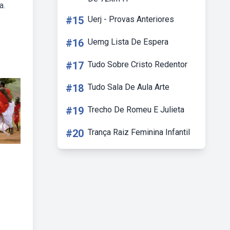
a.
#15
Uerj - Provas Anteriores
#16
Uemg Lista De Espera
#17
Tudo Sobre Cristo Redentor
#18
Tudo Sala De Aula Arte
#19
Trecho De Romeu E Julieta
#20
Trança Raiz Feminina Infantil