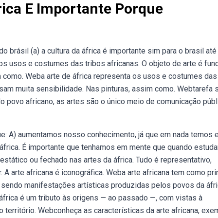
rica E Importante Porque
o brásil (a) a cultura da áfrica é importante sim para o brasil até
 os usos e costumes das tribos africanas. O objeto de arte é fun
m como. Weba arte de áfrica representa os usos e costumes das
essam muita sensibilidade. Nas pinturas, assim como. Webtarefa s
e do povo africano, as artes são o único meio de comunicação públ
que: A) aumentamos nosso conhecimento, já que em nada temos
 áfrica. É importante que tenhamos em mente que quando estu
estático ou fechado nas artes da áfrica. Tudo é representativo,
. A arte africana é iconográfica. Weba arte africana tem como pri
, sendo manifestações artísticas produzidas pelos povos da áfr
frica é um tributo às origens — ao passado —, com vistas à
 território. Webconheça as características da arte africana, exe