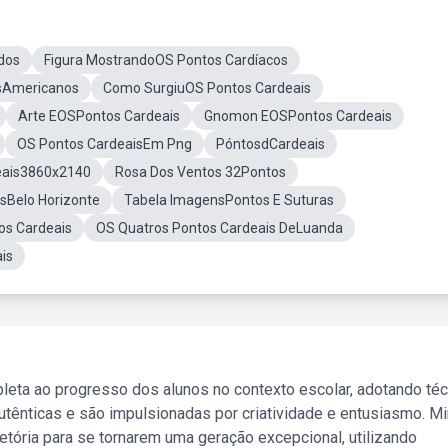
dos
Figura MostrandoOS Pontos Cardíacos
sAmericanos
Como SurgiuOS Pontos Cardeais
Arte EOSPontos Cardeais
Gnomon EOSPontos Cardeais
OS Pontos CardeaisEm Png
PóntosdCardeais
eais3860x2140
Rosa Dos Ventos 32Pontos
sBelo Horizonte
Tabela ImagensPontos E Suturas
tos Cardeais
OS Quatros Pontos Cardeais DeLuanda
is
leta ao progresso dos alunos no contexto escolar, adotando té
tênticas e são impulsionadas por criatividade e entusiasmo. M
etória para se tornarem uma geração excepcional, utilizando