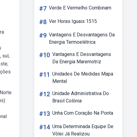
#7
Verde E Vermelho Combinam
#8
Ver Horas Iguais 1515
ra
#9
Vantagens E Desvantagens Da
Energia Termoelétrica
s
#10
Vantagens E Desvantagens
 sul,
Da Energia Maremotriz
ste;
reções
#11
Unidades De Medidas Mapa
Mental
 Norte
#12
Unidade Administrativa Do
is)
Brasil Colônia
#13
Unha Com Coração Na Ponta
onal
#14
Uma Determinada Equipe De
Vôlei Já Realizou