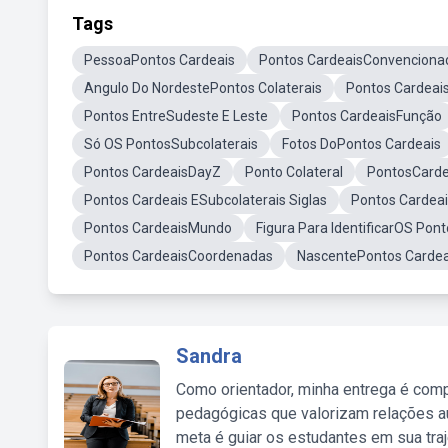
Tags
PessoaPontos Cardeais
Pontos CardeaisConvenciona
Angulo Do NordestePontos Colaterais
Pontos Cardeai
Pontos EntreSudeste E Leste
Pontos CardeaisFunção
Só OS PontosSubcolaterais
Fotos DoPontos Cardeais
Pontos CardeaisDayZ
Ponto Colateral
PontosCard
Pontos Cardeais ESubcolaterais Siglas
Pontos Cardeai
Pontos CardeaisMundo
Figura Para IdentificarOS Pon
Pontos CardeaisCoordenadas
NascentePontos Cardea
Sandra
Como orientador, minha entrega é comp
pedagógicas que valorizam relações au
meta é guiar os estudantes em sua traj