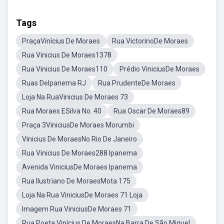
Tags
PraçaVinícius De Moraes
Rua VictorinoDe Moraes
Rua Vinicius De Moraes1378
Rua Vinicius De Moraes110
Prédio ViniciusDe Moraes
Ruas DeIpanema RJ
Rua PrudenteDe Moraes
Loja Na RuaVinicius De Moraes 73
Rua Moraes ESilva No. 40
Rua Oscar De Moraes89
Praça 3ViniciusDe Moraes Morumbi
Vinicius De MoraesNo Rio De Janeiro
Rua Vinicius De Moraes288 Ipanema
Avenida ViniciusDe Moraes Ipanema
Rua Ilustriano De MoraesMota 175
Loja Na Rua ViniciusDe Moraes 71 Loja
Imagem Rua ViniciusDe Moraes 71
Rua Poeta Vinícius De MoraesNa Barra De São Miguel