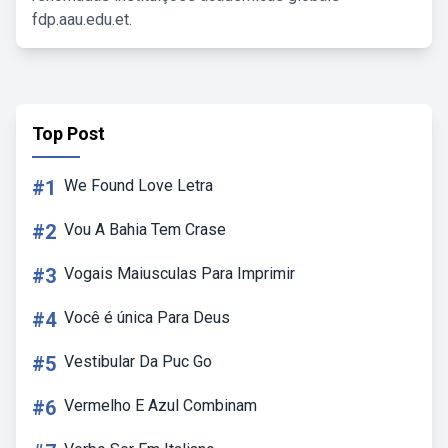
fdp.aau.edu.et.
Top Post
#1
We Found Love Letra
#2
Vou A Bahia Tem Crase
#3
Vogais Maiusculas Para Imprimir
#4
Você é única Para Deus
#5
Vestibular Da Puc Go
#6
Vermelho E Azul Combinam