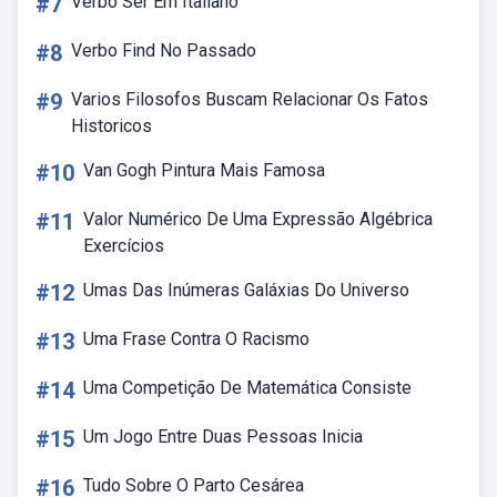
#7
Verbo Ser Em Italiano
#8
Verbo Find No Passado
#9
Varios Filosofos Buscam Relacionar Os Fatos
Historicos
#10
Van Gogh Pintura Mais Famosa
#11
Valor Numérico De Uma Expressão Algébrica
Exercícios
#12
Umas Das Inúmeras Galáxias Do Universo
#13
Uma Frase Contra O Racismo
#14
Uma Competição De Matemática Consiste
#15
Um Jogo Entre Duas Pessoas Inicia
#16
Tudo Sobre O Parto Cesárea