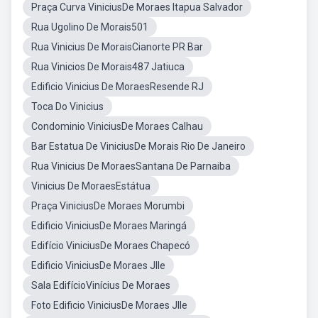
Praça Curva ViniciusDe Moraes Itapua Salvador
Rua Ugolino De Morais501
Rua Vinicius De MoraisCianorte PR Bar
Rua Vinicios De Morais487 Jatiuca
Edificio Vinicius De MoraesResende RJ
Toca Do Vinicius
Condominio ViniciusDe Moraes Calhau
Bar Estatua De ViniciusDe Morais Rio De Janeiro
Rua Vinicius De MoraesSantana De Parnaiba
Vinicius De MoraesEstátua
Praça ViniciusDe Moraes Morumbi
Edificio ViniciusDe Moraes Maringá
Edifício ViniciusDe Moraes Chapecó
Edificio ViniciusDe Moraes Jlle
Sala EdifícioVinícius De Moraes
Foto Edificio ViniciusDe Moraes Jlle