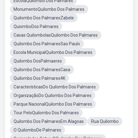
EscolaQuilombo Dos Palmares
MonumentoQuilombo Dos Palmares
Quilombo Dos PalmaresZabele
QuiomboDos Palmares
Casas QuilombolasQuilombo Dos Palmares
Quilombo Dos PalmaresSao Paulo
Escola MunicipalQuilombo Dos Palmares
Quilombo DosPalmaeres
Quilombo Dos PalmaresCasa
Quilombo Dos Palmares4K
CaracterísticasDo Quilombo Dos Palmares
OrganizaçãoDo Quilombo Dos Palmares
Parque NacionalQuilombo Dos Palmares
Tour PeloQuilombo Dos Palmares
Quilombo Dos PalmaresEm Alagoas
Rua Quilombo
O QuilomboDe Palmares