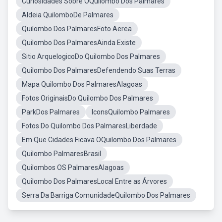
Curiosidades Sobre OQuilombo Dos Palmares
Aldeia QuilomboDe Palmares
Quilombo Dos PalmaresFoto Aerea
Quilombo Dos PalmaresAinda Existe
Sitio ArquelogicoDo Quilombo Dos Palmares
Quilombo Dos PalmaresDefendendo Suas Terras
Mapa Quilombo Dos PalmaresAlagoas
Fotos OriginaisDo Quilombo Dos Palmares
ParkDos Palmares
IconsQuilombo Palmares
Fotos Do Quilombo Dos PalmaresLiberdade
Em Que Cidades Ficava OQuilombo Dos Palmares
Quilombo PalmaresBrasil
Quilombos OS PalmaresAlagoas
Quilombo Dos PalmaresLocal Entre as Árvores
Serra Da Barriga ComunidadeQuilombo Dos Palmares