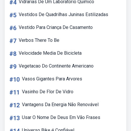
#4
Vidrarias De Um Laboratorio Quimico
#5
Vestidos De Quadrilhas Juninas Estilizadas
#6
Vestido Para Criança De Casamento
#7
Verbos There To Be
#8
Velocidade Media De Bicicleta
#9
Vegetacao Do Continente Americano
#10
Vasos Gigantes Para Arvores
#11
Vasinho De Flor De Vidro
#12
Vantagens Da Energia Não Renovável
#13
Usar O Nome De Deus Em Vão Frases
Universo Bike é Confiável