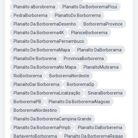
Planalto aBorobrema
Planalto Da BorboremaPicui
PedraBorborema
PlanaltoDo Borborrema
Planalto Da BorboremaDesenho
BorboremaProvince
Planalto Da Borborema4K
PlaniceBorborema
Planalto Da BorboremaPernambuco
Planalto De BorboremaMapa
Planalto DaBorborama
PlanaltoDe Borborena
ProvinciaBorborema
Planalto Da BorboremaNo Mapa
PlanaltoMutirama
RioBorborema
BorboremaNordeste
PlanaltoDar Borborema
BorboremaSp
Planalto Da BorboremaLicalização
SinaraBorborema
BorboremaPB
Planalto Da BorboremaAlagoas
BorboremaNordestino
Planalto Da BorboremaCampina Grande
Planalto Da BorboremaPmpb
Planalto DaBorberema
BarlaventoBorborema
Planalto Da BorboremaRegiao