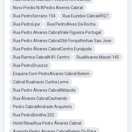
Novo Predio N/APedro Alveres Cabral
Rua PedroSerrano 154
Rua Euzebio Cabral4927
Rua PedroLipe
Rua PedroAlves Da Rocha
Rua Pedro Alvares CabralVale Figueira Portugal
Rua Pedro Alvares Cabral266 Forquilhinhas Sao Jose
Rua Pedro Álvares CabralCentro Eunápolis
Rua Ramira CabralN 81 Centro
RuaAlvares Maciel 145
Rua PedroDruszcz
Esquina Com PedroAlvares Cabral Belem
Cabral RuaInacio Cunha Leme
Rua Pedro Álvares CabralNilópolis
Rua Álvares CabralCachambi
Pedro CabralAndrade Arquiteto
Rua PedroBonilha 202
Hotel RibasRua Pedro Álvares Cabral
Avenida Pedro Alvares CabralBelem Do Para