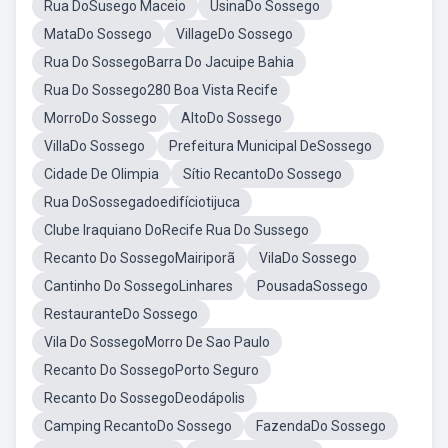
Rua DoSusego Maceio
UsinaDo Sossego
MataDo Sossego
VillageDo Sossego
Rua Do SossegoBarra Do Jacuipe Bahia
Rua Do Sossego280 Boa Vista Recife
MorroDo Sossego
AltoDo Sossego
VillaDo Sossego
Prefeitura Municipal DeSossego
Cidade De Olimpia
Sítio RecantoDo Sossego
Rua DoSossegadoedifíciotijuca
Clube Iraquiano DoRecife Rua Do Sussego
Recanto Do SossegoMairiporã
VilaDo Sossego
Cantinho Do SossegoLinhares
PousadaSossego
RestauranteDo Sossego
Vila Do SossegoMorro De Sao Paulo
Recanto Do SossegoPorto Seguro
Recanto Do SossegoDeodápolis
Camping RecantoDo Sossego
FazendaDo Sossego