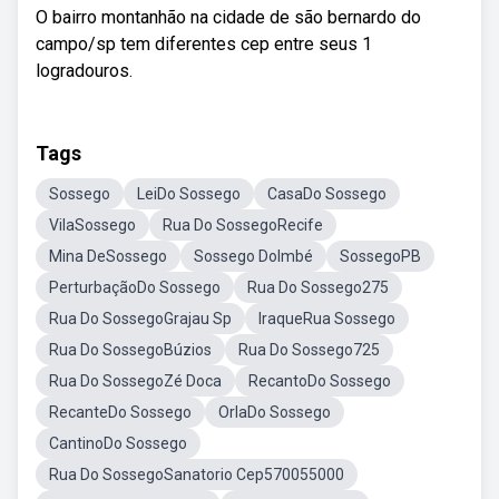
O bairro montanhão na cidade de são bernardo do
campo/sp tem diferentes cep entre seus 1
logradouros.
Tags
Sossego
LeiDo Sossego
CasaDo Sossego
VilaSossego
Rua Do SossegoRecife
Mina DeSossego
Sossego DoImbé
SossegoPB
PerturbaçãoDo Sossego
Rua Do Sossego275
Rua Do SossegoGrajau Sp
IraqueRua Sossego
Rua Do SossegoBúzios
Rua Do Sossego725
Rua Do SossegoZé Doca
RecantoDo Sossego
RecanteDo Sossego
OrlaDo Sossego
CantinoDo Sossego
Rua Do SossegoSanatorio Cep570055000