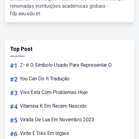
renomadas instituições acadêmicas globais -
fdp.aau.edu.et.
Top Post
#1
Z- é O Símbolo Usado Para Representar O
#2
You Can Do It Tradução
#3
Vivo Esta Com Problemas Hoje
#4
Vitamina K Em Recem Nascido
#5
Virada De Lua Em Novembro 2023
#6
Vinte E Três Em Ingles