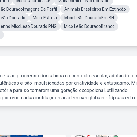
rado
Mata Atlantica 4K
MacacomicoLeão Dourado
eão DouradoImagens De Perfil
Animais Brasileiros Em Extinção
Leão Dourado
Mico-Estrela
Mico Leão DouradoEm BH
senho MicoLeao Dourado PNG
Mico Leão DouradoBranco
o
leta ao progresso dos alunos no contexto escolar, adotando té
tênticas e são impulsionadas por criatividade e entusiasmo. M
etória para se tornarem uma geração excepcional, utilizando
 por renomadas instituições acadêmicas globais - fdp.aau.edu.et