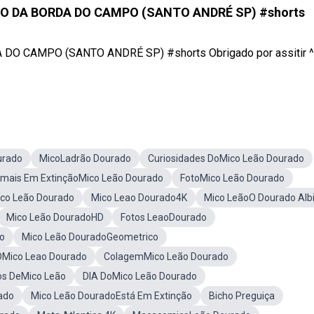
O DA BORDA DO CAMPO (SANTO ANDRÉ SP) #shorts
 CAMPO (SANTO ANDRÉ SP) #shorts Obrigado por assitir ^
urado
MicoLadrão Dourado
Curiosidades DoMico Leão Dourado
imais Em ExtinçãoMico Leão Dourado
FotoMico Leão Dourado
co Leão Dourado
Mico Leao Dourado4K
Mico LeãoO Dourado Alb
Mico Leão DouradoHD
Fotos LeaoDourado
o
Mico Leão DouradoGeometrico
OMico Leao Dourado
ColagemMico Leão Dourado
os DeMico Leão
DIA DoMico Leão Dourado
ado
Mico Leão DouradoEstá Em Extinção
Bicho Preguiça