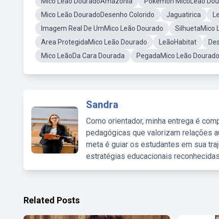
Mico Leao DouradoAmazonia
Pokemon MicoLeao Dou
Mico Leão DouradoDesenho Colorido
Jaguatirica
L
Imagem Real De UmMico Leão Dourado
SilhuetaMico 
Area ProtegidaMico Leão Dourado
LeãoHabitat
De
Mico LeãoDa Cara Dourada
PegadaMico Leão Dourad
Sandra
Como orientador, minha entrega é comp
pedagógicas que valorizam relações au
meta é guiar os estudantes em sua traj
estratégias educacionais reconhecidas
Related Posts