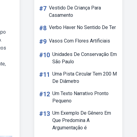
#7
Vestido De Criança Para
Casamento
#8
Verbo Haver No Sentido De Ter
mpo
.
#9
Vasos Com Flores Artificiais
ços
#10
Unidades De Conservação Em
São Paulo
te,
#11
Uma Pista Circular Tem 200 M
De Diâmetro
#12
Um Texto Narrativo Pronto
Pequeno
#13
Um Exemplo De Gênero Em
Que Predomina A
Argumentação é