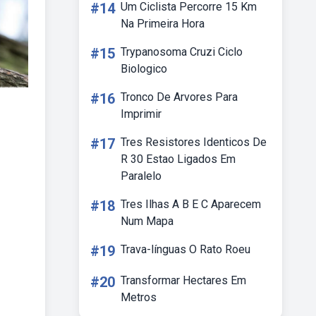
#14
Um Ciclista Percorre 15 Km
Na Primeira Hora
#15
Trypanosoma Cruzi Ciclo
Biologico
#16
Tronco De Arvores Para
Imprimir
#17
Tres Resistores Identicos De
R 30 Estao Ligados Em
Paralelo
#18
Tres Ilhas A B E C Aparecem
Num Mapa
#19
Trava-línguas O Rato Roeu
#20
Transformar Hectares Em
Metros