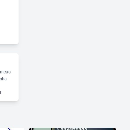
cnicas
inha
.