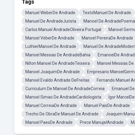
Tags
Manuel WeberDe Andrade
TextoManuel De Andrade
Manuel De AndradeJurista
Manoel De AndradePoema
Carlos Manuel AndradeOliveira Portugal
Manoel Germ
Manoel VeberDe Andrade
Manoel PereiraDe Andrade
LuthierManoel De Andrade
Manuel De AndradeModer
Manoel Messias De AndradeBahia
EmanoelDe Andrad
Nilton Manoel De AndradeTeixeira
Manoel Messias De
Manoel JoaquimDe Andrade
Empresario ManoelGerm
Manoel Evaldo Andrade DeFreitas
Fernando Manuel An
Curriculum De Manoel De AndradeCorreia
Emanuel De
Manoel Simao De AndradeCardiologista
Igor MarcelDe
Manuel CorreiaDe Andrade
Manuel PaisDe Andrade
Trecho De ObraDe Manuel De Andrade
Joaquim Manu
Manoel PaesDe Andrade
Prece ManujelAndrade
M