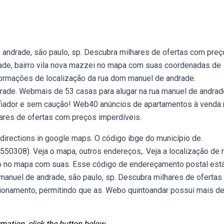
andrade, são paulo, sp. Descubra milhares de ofertas com pre
drade, bairro vila nova mazzei no mapa com suas coordenadas de
nformações de localização da rua dom manuel de andrade.
rade. Webmais de 53 casas para alugar na rua manuel de andrad
m fiador e sem caução! Web40 anúncios de apartamentos à venda 
ares de ofertas com preços imperdíveis.
directions in google maps. O código ibge do município de.
50308). Veja o mapa, outros endereços,. Veja a localização de 
io no mapa com suas. Esse código de endereçamento postal est
anuel de andrade, são paulo, sp. Descubra milhares de oferta
cionamento, permitindo que as. Webo quintoandar possui mais d
mation, click the button below.