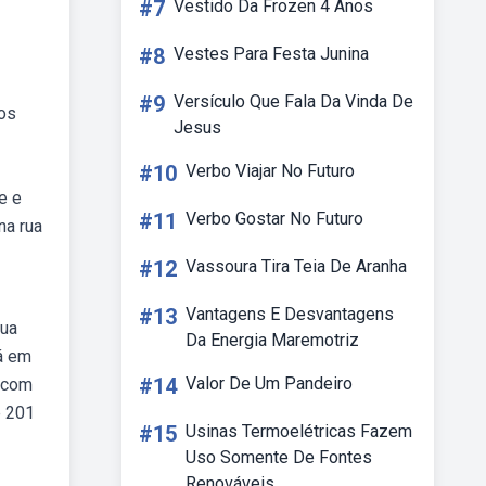
#7
Vestido Da Frozen 4 Anos
#8
Vestes Para Festa Junina
#9
Versículo Que Fala Da Vinda De
ços
Jesus
#10
Verbo Viajar No Futuro
e e
#11
Verbo Gostar No Futuro
na rua
#12
Vassoura Tira Teia De Aranha
#13
Vantagens E Desvantagens
rua
Da Energia Maremotriz
á em
#14
Valor De Um Pandeiro
s com
e 201
#15
Usinas Termoelétricas Fazem
Uso Somente De Fontes
Renováveis.