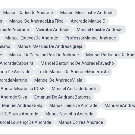
Manuel CarlosDe Andrade
Manoel MessiasDe Andrade
s
Manuel De AndradeLira Filho
Andrade ManuelC
anoDe Andrade
VieiraDe Andrade
Manoel PaisDe Andrade
Manuel EstevesDe Andrade
ProfessorManoel Andrade
nismo
Manoel Messias De AndradeIgreja
e
Manuel DeCarvalho Pais De Andrade
Manoel RodriguesDe And
 AndradeCapoeira
Manoel Sartunino De AndradeFavacho
ano De Andrade
Texto Manuel De AndradeModernista
dradeMartin's
Manoel De AndradeVilela
 AndradeBarbosa PG&E
Manoel AndradeRabello
 Andrade Silva
Emanuel De AndradeBarbosa
Manuel AndradeGalp
Manuel LeiriaDe Andrade
ManuelleAndra
el DeSousa Andrade
ManuelNoronha Andrade
anoel LourençoDe Andrade
ManoelCorrea Andrade