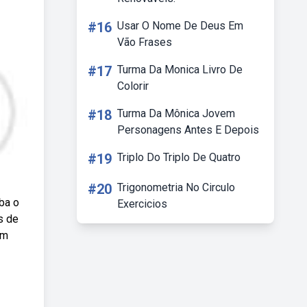
#16
Usar O Nome De Deus Em
Vão Frases
#17
Turma Da Monica Livro De
Colorir
#18
Turma Da Mônica Jovem
Personagens Antes E Depois
#19
Triplo Do Triplo De Quatro
#20
Trigonometria No Circulo
ba o
Exercicios
s de
em