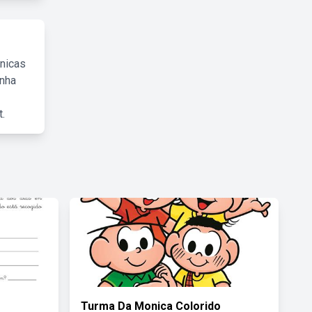
cnicas
inha
.
Turma Da Monica Colorido