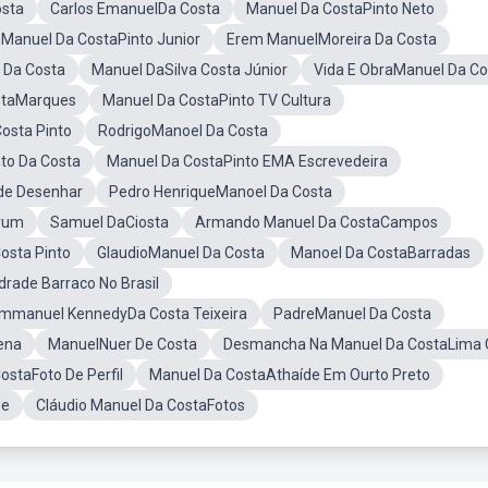
osta
Carlos EmanuelDa Costa
Manuel Da CostaPinto Neto
Manuel Da CostaPinto Junior
Erem ManuelMoreira Da Costa
 Da Costa
Manuel DaSilva Costa Júnior
Vida E ObraManuel Da Co
staMarques
Manuel Da CostaPinto TV Cultura
osta Pinto
RodrigoManoel Da Costa
to Da Costa
Manuel Da CostaPinto EMA Escrevedeira
ide Desenhar
Pedro HenriqueManoel Da Costa
rum
Samuel DaCiosta
Armando Manuel Da CostaCampos
Costa Pinto
GlaudioManuel Da Costa
Manoel Da CostaBarradas
rade Barraco No Brasil
mmanuel KennedyDa Costa Teixeira
PadreManuel Da Costa
ena
ManuelNuer De Costa
Desmancha Na Manuel Da CostaLima
ostaFoto De Perfil
Manuel Da CostaAthaíde Em Ourto Preto
de
Cláudio Manuel Da CostaFotos