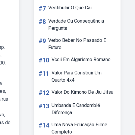
#7
Vestibular O Que Cai
#8
Verdade Ou Consequência
Pergunta
#9
Verbo Beber No Passado E
sp.
Futuro
.
#10
Vccii Em Algarismo Romano
00.
#11
Valor Para Construir Um
Quarto 4x4
a
es,
#12
Valor Do Kimono De Jiu Jitsu
 rua
#13
Umbanda E Candomblé
Diferença
vo,
as de
#14
Uma Nova Educação Filme
Completo