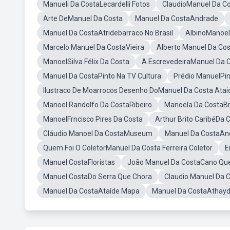
Manueli Da CostaLecardelli Fotos
ClaudioManuel Da C
Arte DeManuel Da Costa
Manuel Da CostaAndrade
Manuel Da CostaAtridebarraco No Brasil
AlbinoManoel
Marcelo Manuel Da CostaVieira
Alberto Manuel Da Co
ManoelSilva Félix Da Costa
A EscrevedeiraManuel Da C
Manuel Da CostaPinto Na TV Cultura
Prédio ManuelPin
Ilustraco De Moarrocos Desenho DoManuel Da Costa Ata
Manoel Randolfo Da CostaRibeiro
Manoela Da CostaB
ManoelFrncisco Pires Da Costa
Arthur Brito CaribéDa 
Cláudio Manoel Da CostaMuseum
Manuel Da CostaAnd
Quem Foi O ColetorManuel Da Costa Ferreira Coletor
E
Manuel CostaFloristas
João Manuel Da CostaCano Qu
Manuel CostaDo Serra Que Chora
Claudio Manuel Da C
Manuel Da CostaAtaíde Mapa
Manuel Da CostaAthay