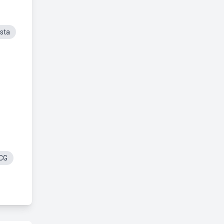
sta
 CG