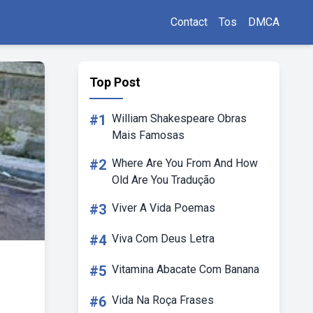
Contact
Tos
DMCA
Top Post
#1
William Shakespeare Obras
Mais Famosas
#2
Where Are You From And How
Old Are You Tradução
#3
Viver A Vida Poemas
#4
Viva Com Deus Letra
#5
Vitamina Abacate Com Banana
#6
Vida Na Roça Frases