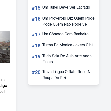
#15
Um Túnel Deve Ser Lacrado
#16
Um Provérbio Diz Quem Pode
Pode Quem Não Pode Se
#17
Um Cômodo Com Banheiro
#18
Turma Da Mônica Jovem Gibi
#19
Tudo Sala De Aula Arte Anos
Finais
#20
Trava Lingua O Rato Roeu A
Roupa Do Rei
dim
digo
uel