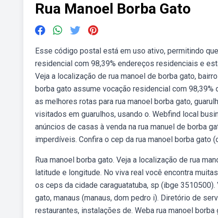
Rua Manoel Borba Gato
Esse código postal está em uso ativo, permitindo q
residencial com 98,39% endereços residenciais e está
Veja a localização de rua manoel de borba gato, bai
borba gato assume vocação residencial com 98,39% do
as melhores rotas para rua manoel borba gato, guarulh
visitados em guarulhos, usando o. Webfind local bus
anúncios de casas à venda na rua manuel de borba gato
imperdíveis. Confira o cep da rua manoel borba gato (c
Rua manoel borba gato. Veja a localização de rua man
latitude e longitude. No viva real você encontra muit
os ceps da cidade caraguatatuba, sp (ibge 3510500)
gato, manaus (manaus, dom pedro i). Diretório de ser
restaurantes, instalações de. Weba rua manoel borba g