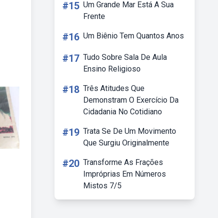
#15
Um Grande Mar Está A Sua
Frente
#16
Um Biênio Tem Quantos Anos
#17
Tudo Sobre Sala De Aula
Ensino Religioso
#18
Três Atitudes Que
Demonstram O Exercício Da
Cidadania No Cotidiano
#19
Trata Se De Um Movimento
Que Surgiu Originalmente
#20
Transforme As Frações
Impróprias Em Números
Mistos 7/5