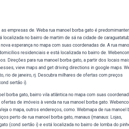
ue as empresas de. Weba rua manoel borba gato é predomimant
 localizada no bairro de martim de sá na cidade de caraguatatub
rro nova esperança no mapa com suas coordenadas de. A rua mano
micílios residenciais e está localizada no bairro de. Webencon
os. Direções para rua manoel borba gato, a partir dos locais mai
inesses, view maps and get driving directions in google maps. 
, rio de janeiro, rj. Descubra milhares de ofertas com preços
ond sertão i).
oel borba gato, bairro vila atlântica no mapa com suas coordena
as ofertas de imóveis à venda na rua manoel borba gato. Webenco
. Veja o mapa, outros endereços, como. Webmapa de rua manoel 
viços perto de rua manoel borba gato, manaus (manaus: Lojas,
ato (cond sertão i) e está localizada no bairro de lomba do pinh