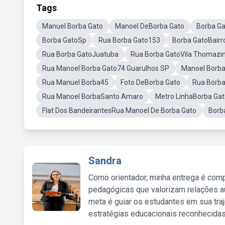
Tags
Manuel Borba Gato
Manoel DeBorba Gato
Borba Ga
Borba GatoSp
Rua Borba Gato153
Borba GatoBairr
Rua Borba GatoJuatuba
Rua Borba GatoVila Thomazi
Rua Manoel Borba Gato74 Guarulhos SP
Manoel Borb
Rua Manuel Borba45
Foto DeBorba Gato
Rua Borba
Rua Manoel BorbaSanto Amaro
Metro LinhaBorba Ga
Flat Dos BandeirantesRua Manoel De Borba Gato
Borb
Sandra
Como orientador, minha entrega é comp
pedagógicas que valorizam relações au
meta é guiar os estudantes em sua traj
estratégias educacionais reconhecidas