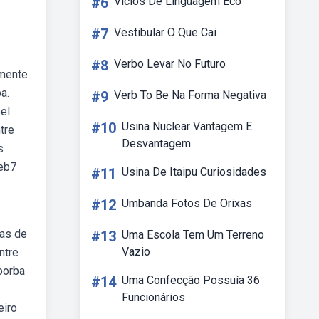
#6
Vicios De Linguagem Eco
#7
Vestibular O Que Cai
#8
Verbo Levar No Futuro
emente
a.
#9
Verb To Be Na Forma Negativa
el
#10
Usina Nuclear Vantagem E
tre
Desvantagem
s
Web7
#11
Usina De Itaipu Curiosidades
#12
Umbanda Fotos De Orixas
das de
#13
Uma Escola Tem Um Terreno
Vazio
ntre
borba
#14
Uma Confecção Possuía 36
Funcionários
eiro