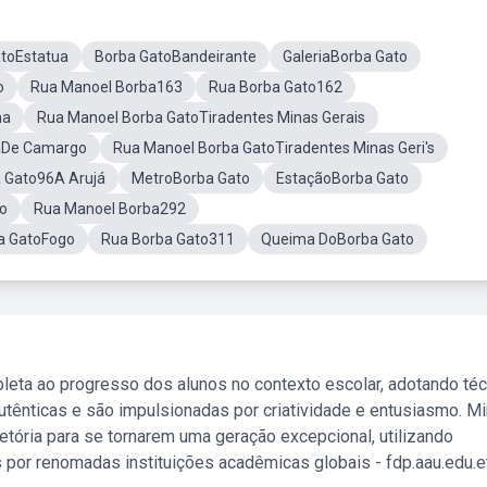
toEstatua
Borba GatoBandeirante
GaleriaBorba Gato
o
Rua Manoel Borba163
Rua Borba Gato162
na
Rua Manoel Borba GatoTiradentes Minas Gerais
aDe Camargo
Rua Manoel Borba GatoTiradentes Minas Geri's
 Gato96A Arujá
MetroBorba Gato
EstaçãoBorba Gato
to
Rua Manoel Borba292
a GatoFogo
Rua Borba Gato311
Queima DoBorba Gato
leta ao progresso dos alunos no contexto escolar, adotando té
tênticas e são impulsionadas por criatividade e entusiasmo. M
etória para se tornarem uma geração excepcional, utilizando
 por renomadas instituições acadêmicas globais - fdp.aau.edu.et