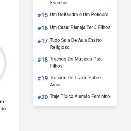
Escolher
#15
Um Deltaedro é Um Poliedro
#16
Um Casal Planeja Ter 3 Filhos
#17
Tudo Sala De Aula Ensino
Religioso
#18
Trechos De Musicas Para
Filhos
#19
Trechos De Livros Sobre
Amor
#20
Traje Típico Alemão Feminino
rro
 do