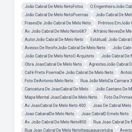
João Cabral De Melo NetoFotos
O EngenheiroJoão Cab
João Cabral De Melo NetoPoemas
João Cabral De Me
FrasesDe João Cabral De Melo Neto
Prêmios EmJoão C
Av. João Cabral De Melo Neto687
Afrânio NevesDe Me
AutorJoão Cabral De Melo Neto
EstátuaE João Cabral 
Avesso De RecifeJoão Cabral De Melo Neto
João Cabr
João Cabral De Melo NetoO Arquiteto
João Cabral De 
Obra JoaoCabral De Melo Neto
AgrestesJoão Cabral D
Café Preto PoemaDe João Cabral De Melo Neto
Antol
Foto DeAntonio Melo Neto
Rua João MeloDa Camara 
Caricatura De JoaoCabral De Melo
João Caetano De M
Mapa Mental JoaoCabral De Melo Neto
Foto Da Prime
Av JoaoCabral De Melo Neto 400
Joao De Cabral Mel
Joao CabaralDe Melo Neto
Joao CabralD Emelo Neto
Av. João Cabral De Melo Neto850
Rua Joao Cabral De 
Rua Joao Cabral De Melo NetoItaquaquecetuba
Avenid