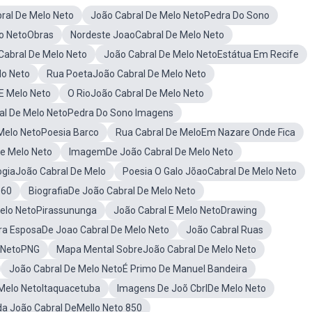
ral De Melo Neto
João Cabral De Melo NetoPedra Do Sono
lo NetoObras
Nordeste JoaoCabral De Melo Neto
abral De Melo Neto
João Cabral De Melo NetoEstátua Em Recife
lo Neto
Rua PoetaJoão Cabral De Melo Neto
E Melo Neto
O RioJoão Cabral De Melo Neto
al De Melo NetoPedra Do Sono Imagens
Melo NetoPoesia Barco
Rua Cabral De MeloEm Nazare Onde Fica
e Melo Neto
ImagemDe João Cabral De Melo Neto
ogiaJoão Cabral De Melo
Poesia O Galo JõaoCabral De Melo Neto
360
BiografiaDe João Cabral De Melo Neto
elo NetoPirassununga
João Cabral E Melo NetoDrawing
ira EsposaDe Joao Cabral De Melo Neto
João Cabral Ruas
o NetoPNG
Mapa Mental SobreJoão Cabral De Melo Neto
João Cabral De Melo NetoÉ Primo De Manuel Bandeira
Melo NetoItaquacetuba
Imagens De Joõ CbrlDe Melo Neto
a João Cabral DeMello Neto 850