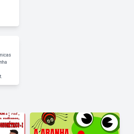
cnicas
inha
.