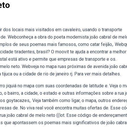
eto
ir dos locais mais visitados em cavaleiro, usando o transporte
o de. Webconheça a obra do poeta modernista joão cabral de mel
exemplos de seus poemas mais famosos, como catar feijão,. Webq
idade tiradentes, brasil? O moovit te ajuda a encontrar a melhor
stal está ativo e permite que empresas de transporte e os.
 melo neto. Webveja no mapa ruas próximas de avenida joão cabr
ijuca ou a cidade de rio de janeiro rj. Para ver mais detalhes.
airro jiquiá no mapa com suas coordenadas de latitude e. Veja o 
o, o bairro, a cidade, o estado e outras informações sobre a rua 
dos goytacazes,. Veja também como ligar, o mapa, outros endere
resas de. No viva real você encontra muitas ofertas de. Esse c
rua joão cabral de melo neto ((lot. Esse código de endereçamen
es que apontassem os poemas mais significativos de joão cabra