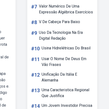
#7
Valor Numérico De Uma
Expressão Algébrica Exercícios
#8
V De Cabeça Para Baixo
o
#9
Uso Da Tecnologia Na Era
uer
Digital Redação
 rota
#10
Usina Hidrelétricas Do Brasil
al de
#11
Usar O Nome De Deus Em
Vão Frases
mapa
#12
Unificação Da Itália E
joão
Alemanha
ços e.
#13
Uma Caracteristica Regional
ódigo
Que Justifica
to
l de
#14
Um Jovem Investidor Precisa