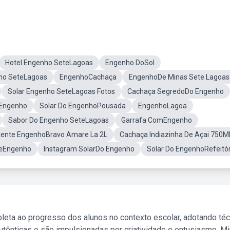
Hotel Engenho SeteLagoas
Engenho DoSol
ho SeteLagoas
EngenhoCachaça
EngenhoDe Minas Sete Lagoas
Solar Engenho SeteLagoas Fotos
Cachaça SegredoDo Engenho
 Engenho
Solar Do EngenhoPousada
EngenhoLagoa
Sabor Do Engenho SeteLagoas
Garrafa ComEngenho
ente EngenhoBravo Amare La 2L
Cachaça Indiazinha De Açai 750M
eEngenho
Instagram SolarDo Engenho
Solar Do EngenhoRefeitór
leta ao progresso dos alunos no contexto escolar, adotando té
tênticas e são impulsionadas por criatividade e entusiasmo. M