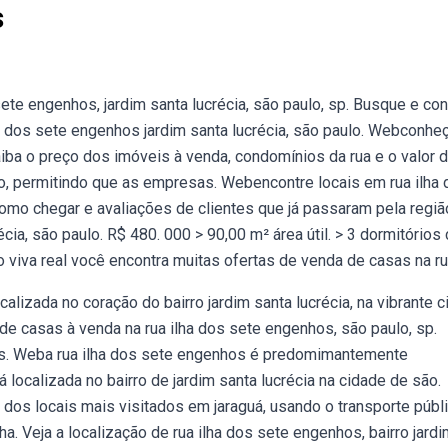
s
e engenhos, jardim santa lucrécia, são paulo, sp. Busque e con
 dos sete engenhos jardim santa lucrécia, são paulo. Webconhe
aiba o preço dos imóveis à venda, condomínios da rua e o valor 
o, permitindo que as empresas. Webencontre locais em rua ilha
omo chegar e avaliações de clientes que já passaram pela regiã
cia, são paulo. R$ 480. 000 > 90,00 m² área útil. > 3 dormitórios
viva real você encontra muitas ofertas de venda de casas na rua
alizada no coração do bairro jardim santa lucrécia, na vibrante 
de casas à venda na rua ilha dos sete engenhos, são paulo, sp.
is. Weba rua ilha dos sete engenhos é predomimantemente
localizada no bairro de jardim santa lucrécia na cidade de são.
 dos locais mais visitados em jaraguá, usando o transporte públi
a. Veja a localização de rua ilha dos sete engenhos, bairro jard