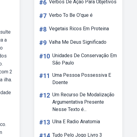
#6
Verbos De Ação Para Objetivos
#7
Verbo To Be O'que é
#8
Vegetais Ricos Em Proteina
sulte
ça a
#9
Valha Me Deus Significado
do
#10
Unidades De Conservação Em
 dos
São Paulo
o.
 com 2
#11
Uma Pessoa Possessiva E
 ilha.
Doente
cidade
#12
Um Recurso De Modalização
Argumentativa Presente
Nesse Texto é...
#13
Ulna E Radio Anatomia
co.
im
#14
Tudo Pelo Jogo Livro 3