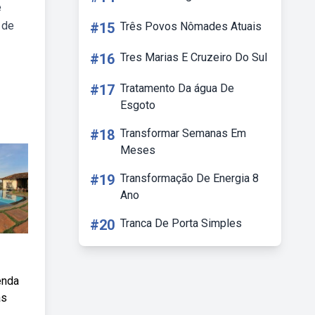
e
 de
#15
Três Povos Nômades Atuais
#16
Tres Marias E Cruzeiro Do Sul
#17
Tratamento Da água De
Esgoto
#18
Transformar Semanas Em
Meses
#19
Transformação De Energia 8
Ano
#20
Tranca De Porta Simples
enda
as