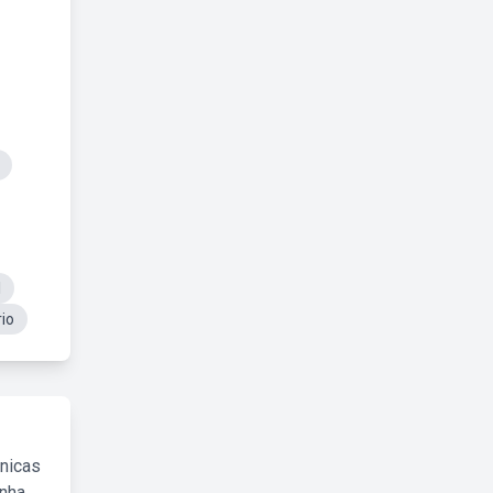
l
io
cnicas
inha