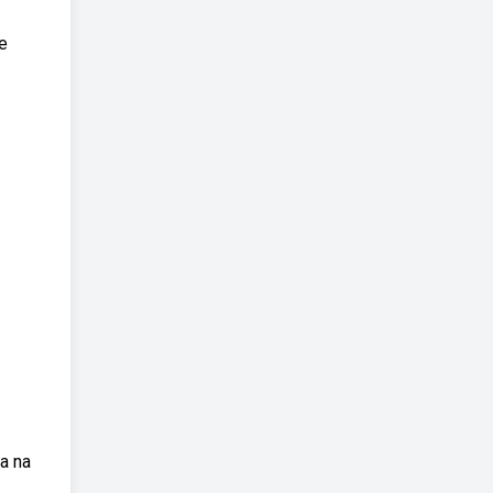
e
a na