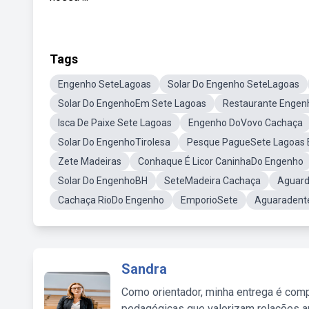
Tags
Engenho SeteLagoas
Solar Do Engenho SeteLagoas
Solar Do EngenhoEm Sete Lagoas
Restaurante Engen
Isca De Paixe Sete Lagoas
Engenho DoVovo Cachaça
Solar Do EngenhoTirolesa
Pesque PagueSete Lagoas
Zete Madeiras
Conhaque É Licor CaninhaDo Engenho
Solar Do EngenhoBH
SeteMadeira Cachaça
Aguard
Cachaça RioDo Engenho
EmporioSete
Aguaradent
Sandra
Como orientador, minha entrega é comp
pedagógicas que valorizam relações au