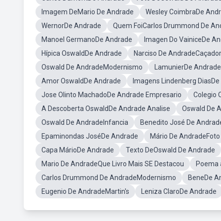
Imagem DeMario De Andrade
Wesley CoimbraDe And
WernorDe Andrade
Quem FoiCarlos Drummond De An
Manoel GermanoDe Andrade
Imagen Do VainiceDe A
Hípica OswaldDe Andrade
Narciso De AndradeCaçado
Oswald De AndradeModernismo
LamunierDe Andrade
Amor OswaldDe Andrade
Imagens Lindenberg DiasDe
Jose Olinto MachadoDe Andrade Empresario
Colegio
A Descoberta OswaldDe Andrade Analise
Oswald De A
Oswald De AndradeInfancia
Benedito José De Andrad
Epaminondas JoséDe Andrade
Mário De AndradeFoto
Capa MárioDe Andrade
Texto DeOswald De Andrade
Mario De AndradeQue Livro Mais SE Destacou
Poema 
Carlos Drummond De AndradeModernismo
BeneDe A
Eugenio De AndradeMartin's
Leniza ClaroDe Andrade