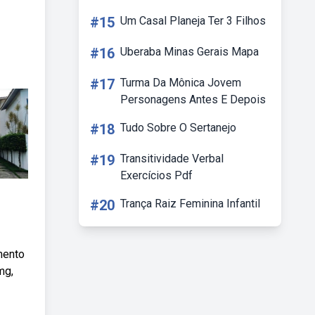
#15
Um Casal Planeja Ter 3 Filhos
#16
Uberaba Minas Gerais Mapa
#17
Turma Da Mônica Jovem
Personagens Antes E Depois
#18
Tudo Sobre O Sertanejo
#19
Transitividade Verbal
Exercícios Pdf
#20
Trança Raiz Feminina Infantil
mento
mg,