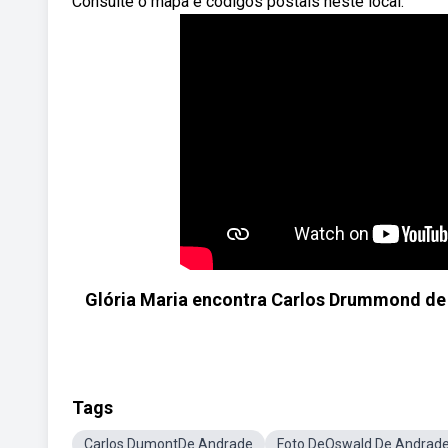
Consulte o mapa e códigos postais neste local.
Glória Maria encontra Carlos Drummond de 
Tags
Carlos DumontDe Andrade
Foto DeOswald De Andrad