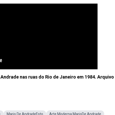
Andrade nas ruas do Rio de Janeiro em 1984. Arquivo
e
Mario De AndradeFoto
Arte Moderna MarioDe Andrade