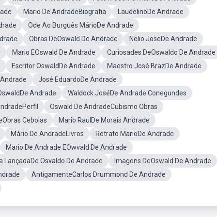
rade
Mario De AndradeBiografia
LaudelinoDe Andrade
drade
Ode Ao Burguês MárioDe Andrade
ndrade
Obras DeOswald De Andrade
Nelio JoseDe Andrade
r
Mario EOswald De Andrade
Curiosades DeOswaldo De Andrade
Escritor OswaldDe Andrade
Maestro José BrazDe Andrade
 Andrade
José EduardoDe Andrade
 OswaldDe Andrade
Waldock JoséDe Andrade Conegundes
ndradePerfil
Oswald De AndradeCubismo Obras
eObras Cebolas
Mario RaulDe Morais Andrade
Mário De AndradeLivros
Retrato MarioDe Andrade
Mario De Andrade EOwvald De Andrade
a LançadaDe Osvaldo De Andrade
Imagens DeOswald De Andrade
ndrade
AntigamenteCarlos Drummond De Andrade