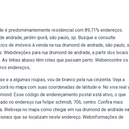
de é predomimantemente residencial com 89,71% endereços.
andrade, jardim iporã, são paulo, sp. Busque e consulte
ios de imóveis à venda na rua drumond de andrade, são paulo, s
. Webdireções para rua drumond de andrade, a partir dos locais
o. As linhas abaixo têm rotas que passam perto. Webencontre os
tros endereços,.
 e a algumas roupas, vou de branco pela rua cinzenta. Veja a
 iporã no mapa com suas coordenadas de latitude e. No viva real
rumond. Esse código de endereçamento postal está ativo, o que
ado no endereço rua felipe schmidt, 706, centro. Confira mais
apa. Webveja no mapa como chegar em rua drumond de andrade n
ssionais que se localizam neste endereço. Webinformações de