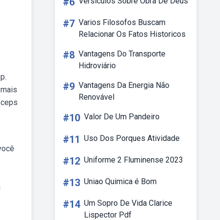
#6
Versiculos Sobre Obra De Deus
#7
Varios Filosofos Buscam
Relacionar Os Fatos Historicos
#8
Vantagens Do Transporte
Hidroviário
p.
#9
Vantagens Da Energia Não
 mais
Renovável
 ceps
#10
Valor De Um Pandeiro
#11
Uso Dos Porques Atividade
 você
#12
Uniforme 2 Fluminense 2023
#13
Uniao Quimica é Bom
a
#14
Um Sopro De Vida Clarice
Lispector Pdf