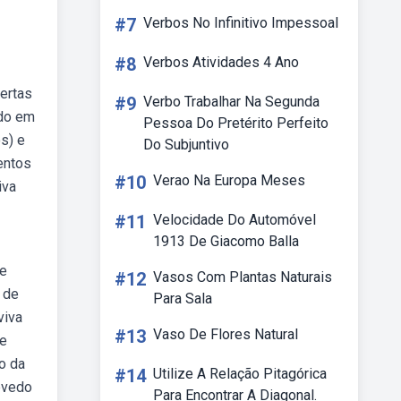
#7
Verbos No Infinitivo Impessoal
#8
Verbos Atividades 4 Ano
ertas
#9
Verbo Trabalhar Na Segunda
ído em
Pessoa Do Pretérito Perfeito
s) e
Do Subjuntivo
entos
#10
Verao Na Europa Meses
iva
#11
Velocidade Do Automóvel
1913 De Giacomo Balla
de
#12
Vasos Com Plantas Naturais
 de
Para Sala
viva
#13
Vaso De Flores Natural
de
o da
#14
Utilize A Relação Pitagórica
evedo
Para Encontrar A Diagonal.