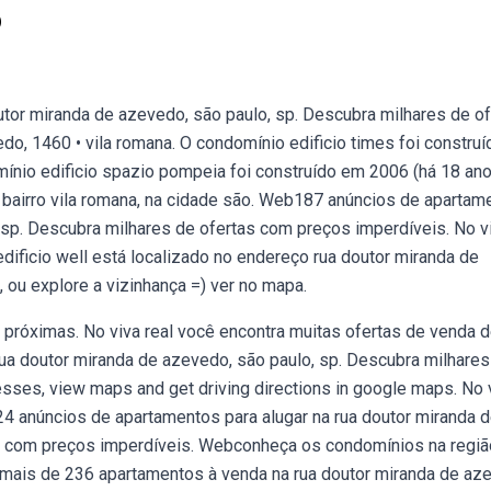
o
or miranda de azevedo, são paulo, sp. Descubra milhares de of
o, 1460 • vila romana. O condomínio edificio times foi constru
ínio edificio spazio pompeia foi construído em 2006 (há 18 ano
 bairro vila romana, na cidade são. Web187 anúncios de apartam
 sp. Descubra milhares de ofertas com preços imperdíveis. No v
dificio well está localizado no endereço rua doutor miranda de
 ou explore a vizinhança =) ver no mapa.
as próximas. No viva real você encontra muitas ofertas de venda 
a doutor miranda de azevedo, são paulo, sp. Descubra milhares
sses, view maps and get driving directions in google maps. No 
24 anúncios de apartamentos para alugar na rua doutor miranda 
as com preços imperdíveis. Webconheça os condomínios na regiã
 mais de 236 apartamentos à venda na rua doutor miranda de az