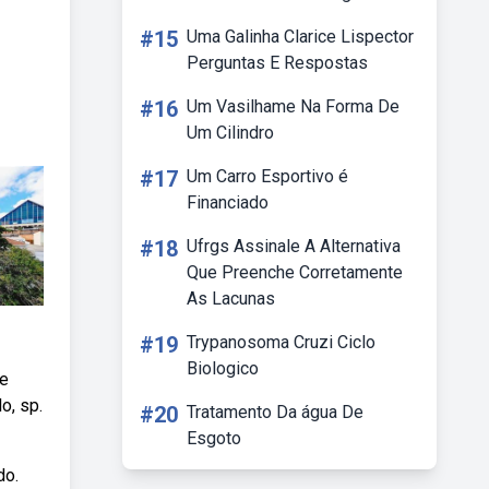
#15
Uma Galinha Clarice Lispector
Perguntas E Respostas
#16
Um Vasilhame Na Forma De
Um Cilindro
#17
Um Carro Esportivo é
Financiado
#18
Ufrgs Assinale A Alternativa
Que Preenche Corretamente
As Lacunas
#19
Trypanosoma Cruzi Ciclo
Biologico
ue
o, sp.
#20
Tratamento Da água De
Esgoto
do.