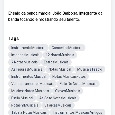
Ensaio da banda marcial João Barbosa, integrante da
banda tocando e mostrando seu talento...
Tags
InstrumentoMusicais
ConcertosMusicais
ImagensMusicais
12 NotasMusicais
7 NotasMusicais
EstilosMusicais
As FigurasMusicais
Notas Musical
MusicaisTeatro
Instrumentos Musical
Notas MusicaisFotos
Ver InstrumentosMusicais
Foto De NotasMusicais
MusicasNotas Musicais
ClavesMusicais
Estilo Musical
As Sete NotasMusicais
NotasmMusicais
8 FaixasMusicais
Tabela NotasMusicais
Instrumentos MusicaisAntigos