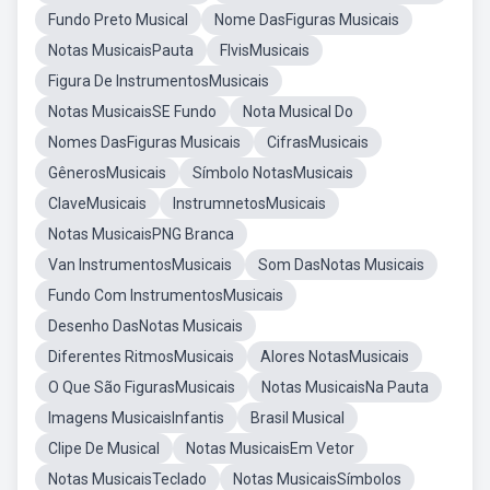
Fundo Preto Musical
Nome DasFiguras Musicais
Notas MusicaisPauta
FlvisMusicais
Figura De InstrumentosMusicais
Notas MusicaisSE Fundo
Nota Musical Do
Nomes DasFiguras Musicais
CifrasMusicais
GênerosMusicais
Símbolo NotasMusicais
ClaveMusicais
InstrumnetosMusicais
Notas MusicaisPNG Branca
Van InstrumentosMusicais
Som DasNotas Musicais
Fundo Com InstrumentosMusicais
Desenho DasNotas Musicais
Diferentes RitmosMusicais
Alores NotasMusicais
O Que São FigurasMusicais
Notas MusicaisNa Pauta
Imagens MusicaisInfantis
Brasil Musical
Clipe De Musical
Notas MusicaisEm Vetor
Notas MusicaisTeclado
Notas MusicaisSímbolos