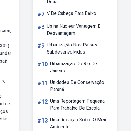
Deus
#7
V De Cabeça Para Baixo
#8
Usina Nuclear Vantagem E
caraí,
Desvantagem
#9
Urbanização Nos Países
3302).
Subdesenvolvidos
oandar
sair
#10
Urbanização Do Rio De
Janeiro
is,
#11
Unidades De Conservação
Paraná
o
#12
Uma Reportagem Pequena
ado e.
Para Trabalho De Escola
eços
ertas
#13
Uma Redação Sobre O Meio
Ambiente