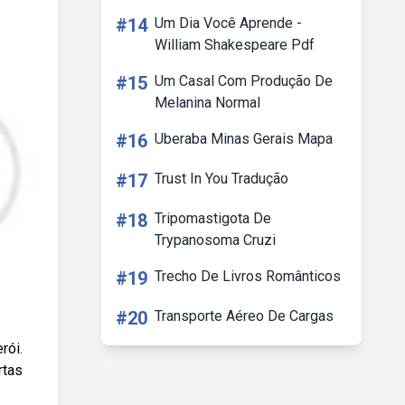
#14
Um Dia Você Aprende -
William Shakespeare Pdf
#15
Um Casal Com Produção De
Melanina Normal
#16
Uberaba Minas Gerais Mapa
#17
Trust In You Tradução
#18
Tripomastigota De
Trypanosoma Cruzi
#19
Trecho De Livros Românticos
#20
Transporte Aéreo De Cargas
rói.
rtas