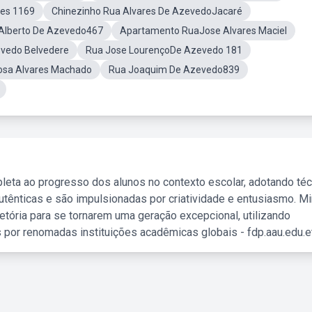
res 1169
Chinezinho Rua Alvares De AzevedoJacaré
Alberto De Azevedo467
Apartamento RuaJose Alvares Maciel
evedo Belvedere
Rua Jose LourençoDe Azevedo 181
osa Alvares Machado
Rua Joaquim De Azevedo839
leta ao progresso dos alunos no contexto escolar, adotando té
tênticas e são impulsionadas por criatividade e entusiasmo. M
etória para se tornarem uma geração excepcional, utilizando
 por renomadas instituições acadêmicas globais - fdp.aau.edu.et