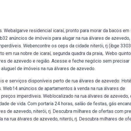
. Webalgarve residencial icaraí, pronto para morar da bacos em i
b32 anúncios de imóveis para alugar na rua álvares de azevedo,
imperdíveis. Webencontre os ceps da cidade niterói, rj (ibge 330
to em rua nobre de icaraí, segunda quadra da praia,. Webo quint
res de azevedo e região. Acesse e feche negócio sem precisar 
 aluguel de imóveis na rua álvares de azevedo.
s e serviços disponíveis perto de rua álvares de azevedo: Hoté
as. Web14 anúncios de apartamentos à venda na rua álvares de
m preços imperdíveis. Weblocalizado na rua álvares de azevedo, 
dade de vida. Com portaria 24 horas, salão de festas, gás encan
s de azevedo, niterói, rj. Descubra milhares de ofertas com pr
na rua álvares de azevedo, niterói, rj. Descubra milhares de of