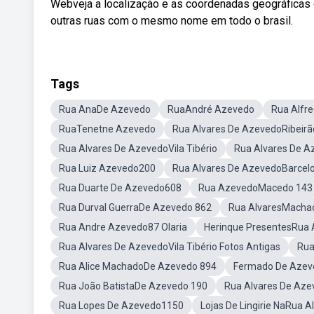
Webveja a localização e as coordenadas geográficas de
outras ruas com o mesmo nome em todo o brasil.
Tags
Rua AnaDe Azevedo
RuaAndré Azevedo
Rua Alfr
RuaTenetne Azevedo
Rua Alvares De AzevedoRibeirã
Rua Alvares De AzevedoVila Tibério
Rua Alvares De A
Rua Luiz Azevedo200
Rua Alvares De AzevedoBarce
Rua Duarte De Azevedo608
Rua AzevedoMacedo 143
Rua Durval GuerraDe Azevedo 862
Rua AlvaresMacha
Rua Andre Azevedo87 Olaria
Herinque PresentesRua 
Rua Alvares De AzevedoVila Tibério Fotos Antigas
Rua
Rua Alice MachadoDe Azevedo 894
Fermado De Azev
Rua João BatistaDe Azevedo 190
Rua Alvares De Aze
Rua Lopes De Azevedo1150
Lojas De Lingirie NaRua 