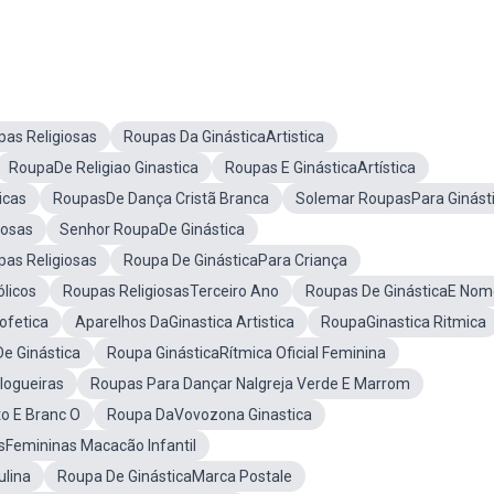
pas Religiosas
Roupas Da GinásticaArtistica
RoupaDe Religiao Ginastica
Roupas E GinásticaArtística
icas
RoupasDe Dança Cristã Branca
Solemar RoupasPara Ginást
iosas
Senhor RoupaDe Ginástica
as Religiosas
Roupa De GinásticaPara Criança
licos
Roupas ReligiosasTerceiro Ano
Roupas De GinásticaE Nom
ofetica
Aparelhos DaGinastica Artistica
RoupaGinastica Ritmica
e Ginástica
Roupa GinásticaRítmica Oficial Feminina
logueiras
Roupas Para Dançar NaIgreja Verde E Marrom
o E Branc O
Roupa DaVovozona Ginastica
asFemininas Macacão Infantil
ulina
Roupa De GinásticaMarca Postale