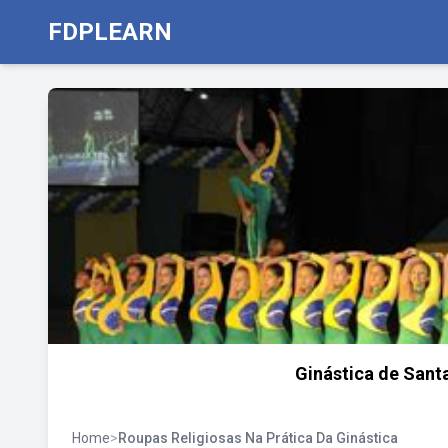
FDPLEARN
Ginástica de Sant
Home
>
Roupas Religiosas Na Prática Da Ginástica