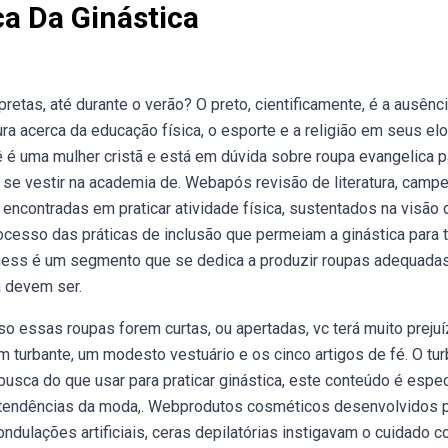
ca Da Ginástica
etas, até durante o verão? O preto, cientificamente, é a ausênc
ura acerca da educação física, o esporte e a religião em seus el
ê é uma mulher cristã e está em dúvida sobre roupa evangelica p
ra se vestir na academia de. Webapós revisão de literatura, cam
 encontradas em praticar atividade física, sustentados na visão 
processo das práticas de inclusão que permeiam a ginástica para
itness é um segmento que se dedica a produzir roupas adequada
a devem ser.
o essas roupas forem curtas, ou apertadas, vc terá muito preju
um turbante, um modesto vestuário e os cinco artigos de fé. O tur
sca do que usar para praticar ginástica, este conteúdo é espec
 e tendências da moda,. Webprodutos cosméticos desenvolvidos 
ndulações artificiais, ceras depilatórias instigavam o cuidado c