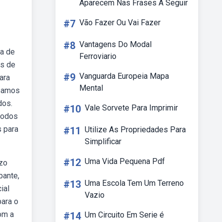
Aparecem Nas Frases A Seguir
#7
Vão Fazer Ou Vai Fazer
#8
Vantagens Do Modal
ia de
Ferroviario
os de
#9
Vanguarda Europeia Mapa
ara
Mental
peamos
dos.
#10
Vale Sorvete Para Imprimir
 todos
s para
#11
Utilize As Propriedades Para
Simplificar
#12
Uma Vida Pequena Pdf
ízo
bante,
#13
Uma Escola Tem Um Terreno
ial
Vazio
para o
om a
#14
Um Circuito Em Serie é