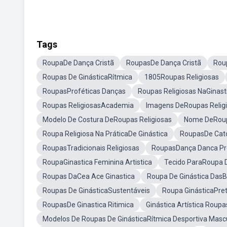
Tags
RoupaDe Dança Cristã
RoupasDe Dança Cristã
Rou
Roupas De GinásticaRítmica
1805Roupas Religiosas
RoupasProféticas Danças
Roupas Religiosas NaGinast
Roupas ReligiosasAcademia
Imagens DeRoupas Relig
Modelo De Costura DeRoupas Religiosas
Nome DeRoup
Roupa Religiosa Na PráticaDe Ginástica
RoupasDe Cató
RoupasTradicionais Religiosas
RoupasDança Danca Pr
RoupaGinastica Feminina Artistica
Tecido ParaRoupa D
Roupas DaCea Ace Ginastica
Roupa De Ginástica DasB
Roupas De GinásticaSustentáveis
Roupa GinásticaPret
RoupasDe Ginastica Ritimica
Ginástica Artística Roup
Modelos De Roupas De GinásticaRítmica Desportiva Masc