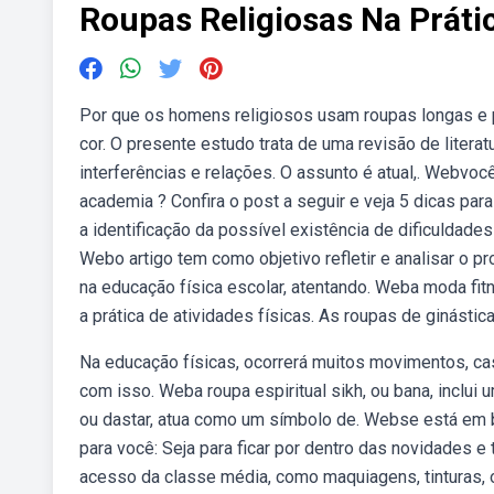
Roupas Religiosas Na Práti
Por que os homens religiosos usam roupas longas e pr
cor. O presente estudo trata de uma revisão de literat
interferências e relações. O assunto é atual,. Webvoc
academia ? Confira o post a seguir e veja 5 dicas pa
a identificação da possível existência de dificuldades
Webo artigo tem como objetivo refletir e analisar o 
na educação fí­sica escolar, atentando. Weba moda f
a prática de atividades físicas. As roupas de ginástic
Na educação físicas, ocorrerá muitos movimentos, cas
com isso. Weba roupa espiritual sikh, ou bana, inclui 
ou dastar, atua como um símbolo de. Webse está em bu
para você: Seja para ficar por dentro das novidades
acesso da classe média, como maquiagens, tinturas, o