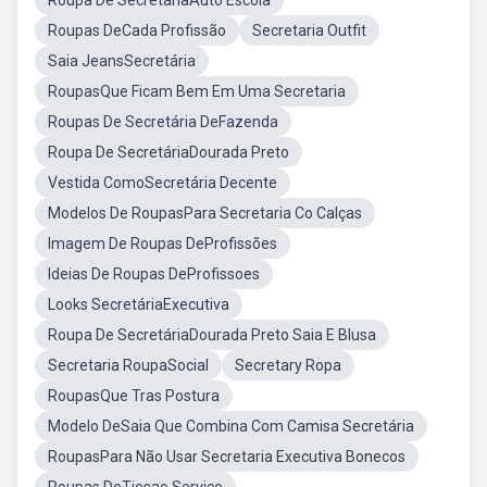
Roupa De SecretáriaAuto Escola
Roupas DeCada Profissão
Secretaria Outfit
Saia JeansSecretária
RoupasQue Ficam Bem Em Uma Secretaria
Roupas De Secretária DeFazenda
Roupa De SecretáriaDourada Preto
Vestida ComoSecretária Decente
Modelos De RoupasPara Secretaria Co Calças
Imagem De Roupas DeProfissões
Ideias De Roupas DeProfissoes
Looks SecretáriaExecutiva
Roupa De SecretáriaDourada Preto Saia E Blusa
Secretaria RoupaSocial
Secretary Ropa
RoupasQue Tras Postura
Modelo DeSaia Que Combina Com Camisa Secretária
RoupasPara Não Usar Secretaria Executiva Bonecos