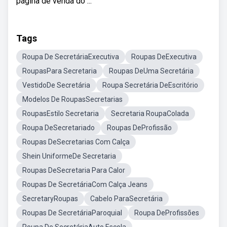
página de venda do ...
Tags
Roupa De SecretáriaExecutiva
Roupas DeExecutiva
RoupasPara Secretaria
Roupas DeUma Secretária
VestidoDe Secretária
Roupa Secretária DeEscritório
Modelos De RoupasSecretarias
RoupasEstilo Secretaria
Secretaria RoupaColada
Roupa DeSecretariado
Roupas DeProfissão
Roupas DeSecretarias Com Calça
Shein UniformeDe Secretaria
Roupas DeSecretaria Para Calor
Roupas De SecretáriaCom Calça Jeans
SecretaryRoupas
Cabelo ParaSecretária
Roupas De SecretáriaParoquial
Roupa DeProfissões