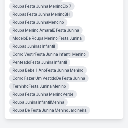
Roupa Festa Junina MeninoElo 7
Roupas Festa Junina MeninoBH
Roupa Festa JuninaMenoino
Roupa Menino AmaralE Festa Junina
ModeloDe Roupa Menino Festa Junina
Roupas Juninas Infantil
Como VestirFesta Junina Infantil Menino
PenteadoFesta Junina Infantil
Roupa Bebe 1 AnoFesta Junina Menino
Como Fazer Um VestidoDe Festa Junina
TerninhoFesta Junina Menino
Roupa Festa Junina MeninoVerde
Roupa Junina InfantilMenina
Roupa De Festa Junina MeninoJardineira