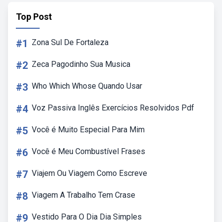
Top Post
#1
Zona Sul De Fortaleza
#2
Zeca Pagodinho Sua Musica
#3
Who Which Whose Quando Usar
#4
Voz Passiva Inglês Exercícios Resolvidos Pdf
#5
Você é Muito Especial Para Mim
#6
Você é Meu Combustível Frases
#7
Viajem Ou Viagem Como Escreve
#8
Viagem A Trabalho Tem Crase
#9
Vestido Para O Dia Dia Simples