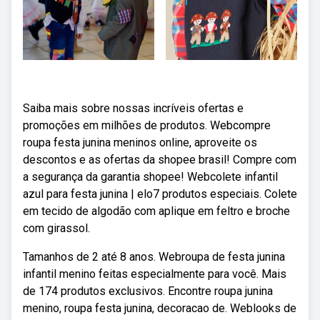
Saiba mais sobre nossas incríveis ofertas e
promoções em milhões de produtos. Webcompre
roupa festa junina meninos online, aproveite os
descontos e as ofertas da shopee brasil! Compre com
a segurança da garantia shopee! Webcolete infantil
azul para festa junina | elo7 produtos especiais. Colete
em tecido de algodão com aplique em feltro e broche
com girassol.
Tamanhos de 2 até 8 anos. Webroupa de festa junina
infantil menino feitas especialmente para você. Mais
de 174 produtos exclusivos. Encontre roupa junina
menino, roupa festa junina, decoracao de. Weblooks de