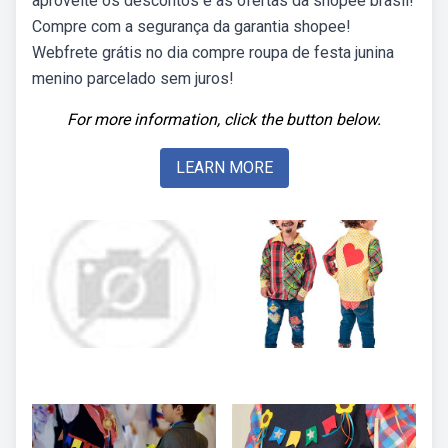
aproveite os descontos e as ofertas da shopee brasil!
Compre com a segurança da garantia shopee!
Webfrete grátis no dia compre roupa de festa junina
menino parcelado sem juros!
For more information, click the button below.
LEARN MORE