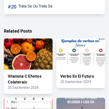
#20
Trata Se Ou Trata Se
Related Posts
Vitamina C Efeitos
Verbo En El Futuro
Colaterais
25 September 2024
25 September 2024