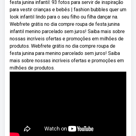
festa junina infantil: 93 fotos para servir de inspiração
para vestir crianças e bebês | fashion bubbles quer um
look infantil lindo para o seu filho ou filha dançar na.
Webfrete grátis no dia compre roupa de festa junina
infantil menino parcelado sem juros! Saiba mais sobre
nossas incríveis ofertas e promoções em milhões de
produtos. Webfrete grátis no dia compre roupa de
festa junina para menino parcelado sem juros! Saiba
mais sobre nossas incríveis ofertas e promoções em
milhões de produtos.