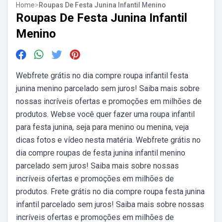
Home
>
Roupas De Festa Junina Infantil Menino
Roupas De Festa Junina Infantil
Menino
Webfrete grátis no dia compre roupa infantil festa
junina menino parcelado sem juros! Saiba mais sobre
nossas incríveis ofertas e promoções em milhões de
produtos. Webse você quer fazer uma roupa infantil
para festa junina, seja para menino ou menina, veja
dicas fotos e vídeo nesta matéria. Webfrete grátis no
dia compre roupas de festa junina infantil menino
parcelado sem juros! Saiba mais sobre nossas
incríveis ofertas e promoções em milhões de
produtos. Frete grátis no dia compre roupa festa junina
infantil parcelado sem juros! Saiba mais sobre nossas
incríveis ofertas e promoções em milhões de