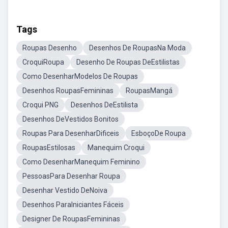
Tags
Roupas Desenho
Desenhos De RoupasNa Moda
CroquiRoupa
Desenho De Roupas DeEstilistas
Como DesenharModelos De Roupas
Desenhos RoupasFemininas
RoupasMangá
Croqui PNG
Desenhos DeEstilista
Desenhos DeVestidos Bonitos
Roupas Para DesenharDificeis
EsboçoDe Roupa
RoupasEstilosas
Manequim Croqui
Como DesenharManequim Feminino
PessoasPara Desenhar Roupa
Desenhar Vestido DeNoiva
Desenhos ParaIniciantes Fáceis
Designer De RoupasFemininas