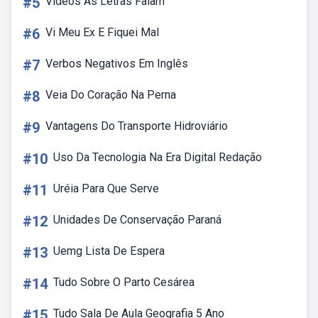
#5
Videos As Letras Falam
#6
Vi Meu Ex E Fiquei Mal
#7
Verbos Negativos Em Inglês
#8
Veia Do Coração Na Perna
#9
Vantagens Do Transporte Hidroviário
#10
Uso Da Tecnologia Na Era Digital Redação
#11
Uréia Para Que Serve
#12
Unidades De Conservação Paraná
#13
Uemg Lista De Espera
#14
Tudo Sobre O Parto Cesárea
#15
Tudo Sala De Aula Geografia 5 Ano