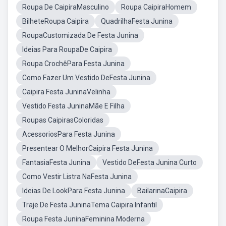
Roupa De CaipiraMasculino
Roupa CaipiraHomem
BilheteRoupa Caipira
QuadrilhaFesta Junina
RoupaCustomizada De Festa Junina
Ideias Para RoupaDe Caipira
Roupa CrochêPara Festa Junina
Como Fazer Um Vestido DeFesta Junina
Caipira Festa JuninaVelinha
Vestido Festa JuninaMãe E Filha
Roupas CaipirasColoridas
AcessoriosPara Festa Junina
Presentear O MelhorCaipira Festa Junina
FantasiaFesta Junina
Vestido DeFesta Junina Curto
Como Vestir Listra NaFesta Junina
Ideias De LookPara Festa Junina
BailarinaCaipira
Traje De Festa JuninaTema Caipira Infantil
Roupa Festa JuninaFeminina Moderna