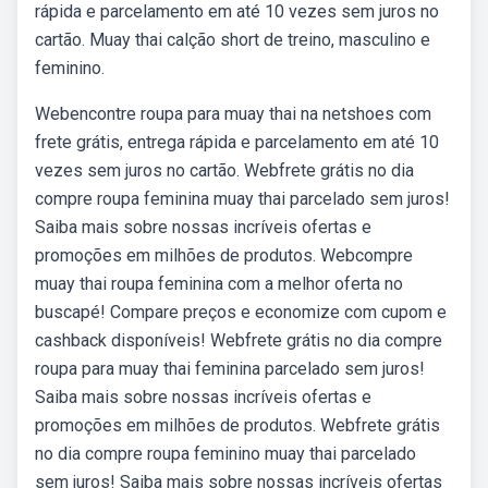
rápida e parcelamento em até 10 vezes sem juros no
cartão. Muay thai calção short de treino, masculino e
feminino.
Webencontre roupa para muay thai na netshoes com
frete grátis, entrega rápida e parcelamento em até 10
vezes sem juros no cartão. Webfrete grátis no dia
compre roupa feminina muay thai parcelado sem juros!
Saiba mais sobre nossas incríveis ofertas e
promoções em milhões de produtos. Webcompre
muay thai roupa feminina com a melhor oferta no
buscapé! Compare preços e economize com cupom e
cashback disponíveis! Webfrete grátis no dia compre
roupa para muay thai feminina parcelado sem juros!
Saiba mais sobre nossas incríveis ofertas e
promoções em milhões de produtos. Webfrete grátis
no dia compre roupa feminino muay thai parcelado
sem juros! Saiba mais sobre nossas incríveis ofertas