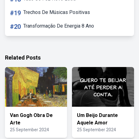
#19
Trechos De Músicas Positivas
#20
Transformação De Energia 8 Ano
Related Posts
Van Gogh Obra De
Um Beijo Durante
Arte
Aquele Amor
25 September 2024
25 September 2024