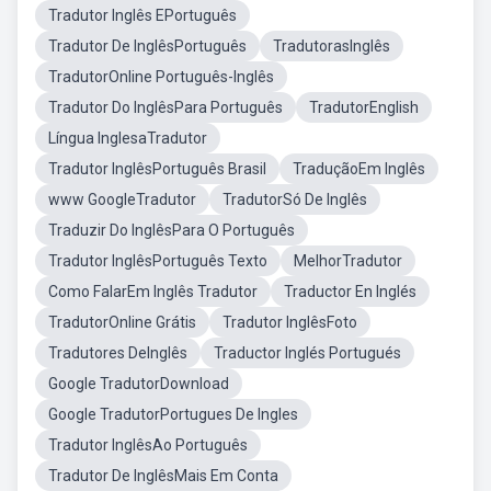
Tradutor Inglês EPortuguês
Tradutor De InglêsPortuguês
TradutorasInglês
TradutorOnline Português-Inglês
Tradutor Do InglêsPara Português
TradutorEnglish
Língua InglesaTradutor
Tradutor InglêsPortuguês Brasil
TraduçãoEm Inglês
www GoogleTradutor
TradutorSó De Inglês
Traduzir Do InglêsPara O Português
Tradutor InglêsPortuguês Texto
MelhorTradutor
Como FalarEm Inglês Tradutor
Traductor En Inglés
TradutorOnline Grátis
Tradutor InglêsFoto
Tradutores DeInglês
Traductor Inglés Portugués
Google TradutorDownload
Google TradutorPortugues De Ingles
Tradutor InglêsAo Português
Tradutor De InglêsMais Em Conta