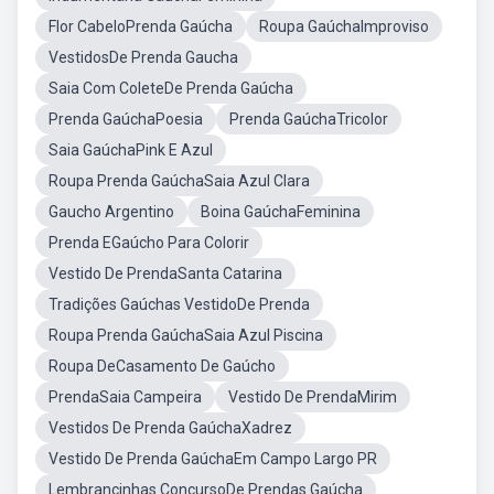
Flor CabeloPrenda Gaúcha
Roupa GaúchaImproviso
VestidosDe Prenda Gaucha
Saia Com ColeteDe Prenda Gaúcha
Prenda GaúchaPoesia
Prenda GaúchaTricolor
Saia GaúchaPink E Azul
Roupa Prenda GaúchaSaia Azul Clara
Gaucho Argentino
Boina GaúchaFeminina
Prenda EGaúcho Para Colorir
Vestido De PrendaSanta Catarina
Tradições Gaúchas VestidoDe Prenda
Roupa Prenda GaúchaSaia Azul Piscina
Roupa DeCasamento De Gaúcho
PrendaSaia Campeira
Vestido De PrendaMirim
Vestidos De Prenda GaúchaXadrez
Vestido De Prenda GaúchaEm Campo Largo PR
Lembrancinhas ConcursoDe Prendas Gaúcha