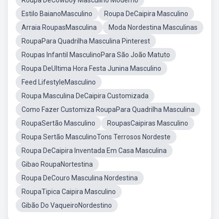
Roupa DeCowboy Masculino Moderno
Estilo BaianoMasculino
Roupa DeCaipira Masculino
Arraia RoupasMasculina
Moda Nordestina Masculinas
RoupaPara Quadrilha Masculina Pinterest
Roupas Infantil MasculinoPara São João Matuto
Roupa DeUltima Hora Festa Junina Masculino
Feed LifestyleMasculino
Roupa Masculina DeCaipira Customizada
Como Fazer Customiza RoupaPara Quadrilha Masculina
RoupaSertão Masculino
RoupasCaipiras Masculino
Roupa Sertão MasculinoTons Terrosos Nordeste
Roupa DeCaipira Inventada Em Casa Masculina
Gibao RoupaNortestina
Roupa DeCouro Masculina Nordestina
RoupaTipica Caipira Masculino
Gibão Do VaqueiroNordestino