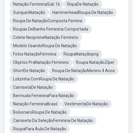
Natação FemininaSub 16
RopaDe Natação
SunquiniNatação
HammerheadRoupa De Natação
Roupa De NataçãoComposta Femina
Roupas DeBanho Feminina Comportada
Colete NeopreneNatação Feminino
Modelo UsandoRoupa De Natação
Fotos NataçãoFemnina
RoupaNataçãopng
Objetos PraNatação Feminino
Roupa NataçãoZíper
ShortDe Natação
Roupa De NataçãoMenino 4 Anos
Lolizinha ComRoupa De Natação
CamisetaDe Natação
Bermuda FemininaPara Natação
Natação FemininaBrasil
VestimentaDe Natação
BolsonaroRoupa De Natação
Camiseta Da SeleçãoFeminina De Natação
RoupaPara Aula De Natação