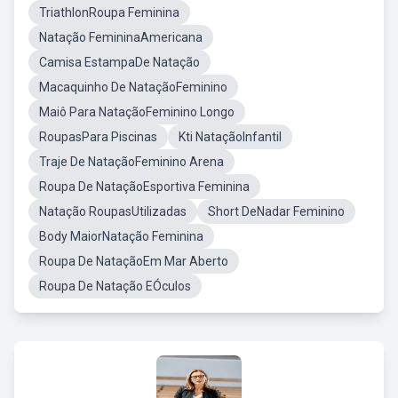
TriathlonRoupa Feminina
Natação FemininaAmericana
Camisa EstampaDe Natação
Macaquinho De NataçãoFeminino
Maiô Para NataçãoFeminino Longo
RoupasPara Piscinas
Kti NataçãoInfantil
Traje De NataçãoFeminino Arena
Roupa De NataçãoEsportiva Feminina
Natação RoupasUtilizadas
Short DeNadar Feminino
Body MaiorNatação Feminina
Roupa De NataçãoEm Mar Aberto
Roupa De Natação EÓculos