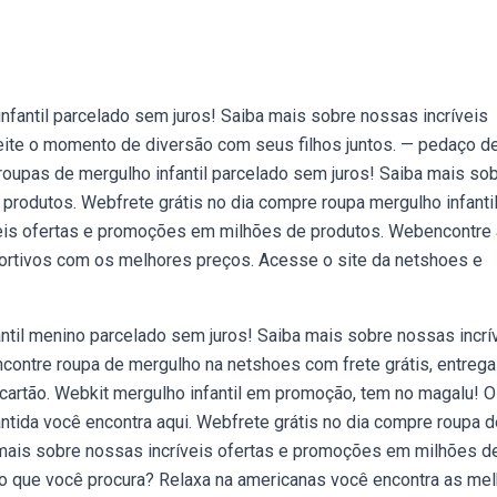
nfantil parcelado sem juros! Saiba mais sobre nossas incríveis
ite o momento de diversão com seus filhos juntos. — pedaço d
 roupas de mergulho infantil parcelado sem juros! Saiba mais so
produtos. Webfrete grátis no dia compre roupa mergulho infanti
veis ofertas e promoções em milhões de produtos. Webencontre 
portivos com os melhores preços. Acesse o site da netshoes e
ntil menino parcelado sem juros! Saiba mais sobre nossas incrí
ontre roupa de mergulho na netshoes com frete grátis, entrega
cartão. Webkit mergulho infantil em promoção, tem no magalu! 
tida você encontra aqui. Webfrete grátis no dia compre roupa d
a mais sobre nossas incríveis ofertas e promoções em milhões d
o que você procura? Relaxa na americanas você encontra as me