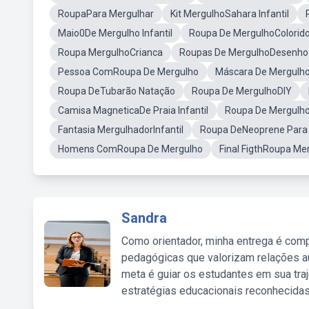
RoupaPara Mergulhar
Kit MergulhoSahara Infantil
Maio0De Mergulho Infantil
Roupa De MergulhoColorid
Roupa MergulhoCrianca
Roupas De MergulhoDesenho I
Pessoa ComRoupa De Mergulho
Máscara De Mergulho
Roupa DeTubarão Natação
Roupa De MergulhoDIY
Camisa MagneticaDe Praia Infantil
Roupa De Mergulh
Fantasia MergulhadorInfantil
Roupa DeNeoprene Para
Homens ComRoupa De Mergulho
Final FigthRoupa Me
Sandra
Como orientador, minha entrega é comp
pedagógicas que valorizam relações au
meta é guiar os estudantes em sua traj
estratégias educacionais reconhecidas