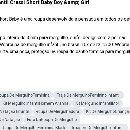
ntil Cressi Short Baby Boy &amp; Girl
 Short Baby é uma roupa desenvolvida e pensada em todos os de
o inteiro de 3 mm para mergulho, surfe, design com zíper nas
Webroupa de mergulho infantil no brasil. 10x de r$ 15,00. Webro
urta, uma peça, proteção uv, roupa de banho térmica para mergul
oupa De MergulhoFeminina
Traje De MergulhoFeminino Infantil
Kit Mergulho InfantilHomem Aranha
Kit Mergulho InfantilMor
atação Infantil
Roupa DeMergulhadora
Kit De MergulhoCriança
De Natação
Foto DaRoupa De Mergulho
Roupa De MergulhoFeminina Black
ImagemDe Mergulho Infantil