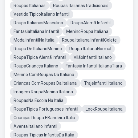
Roupas Italianas
Roupas ItalianasTradicionais
Vestido TípicoItaliano Infantil
Roupa ItalianasMasculina
RoupaAlemã Infantil
FantasiaItaliana Infantil
MeninoRoupa Italiana
Moda InfantilNa Italia
Roupa Italiana InfantilColete
Roupa De ItalianoMenino
Roupa ItalianaNormal
RoupaTipica Alemã Infantil
VilãoInfantil Italiano
RoupaCriancça Italiano
Fantasia Infantil ItalianaTiara
Menino ComRoupas Da Italiana
Crianças ComRoupas Da Italiana
TrajeInfantil Italiano
Imagem RoupaMenina Italiana
RoupasNa Escola Na Italia
RoupaTipica Portugueses Infantil
LookRoupa Italiana
Crianças Roupa EBandeira Italia
AventalItaliano Infantil
Roupas Tipicas InfantisDa Italia