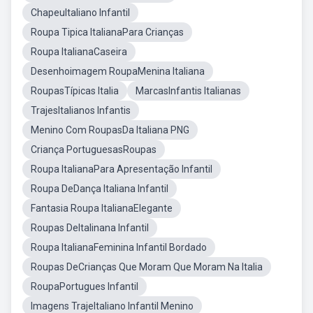
ChapeuItaliano Infantil
Roupa Tipica ItalianaPara Crianças
Roupa ItalianaCaseira
Desenhoimagem RoupaMenina Italiana
RoupasTípicas Italia
MarcasInfantis Italianas
TrajesItalianos Infantis
Menino Com RoupasDa Italiana PNG
Criança PortuguesasRoupas
Roupa ItalianaPara Apresentação Infantil
Roupa DeDança Italiana Infantil
Fantasia Roupa ItalianaElegante
Roupas DeItalinana Infantil
Roupa ItalianaFeminina Infantil Bordado
Roupas DeCrianças Que Moram Que Moram Na Italia
RoupaPortugues Infantil
Imagens TrajeItaliano Infantil Menino