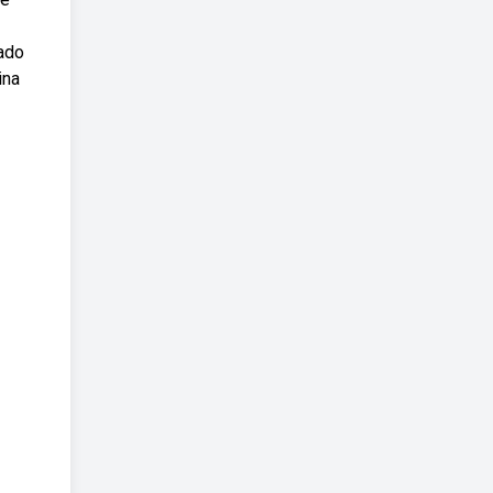
lado
ina