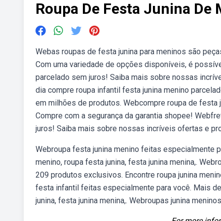
Roupa De Festa Junina De
Webas roupas de festa junina para meninos são peças e
Com uma variedade de opções disponíveis, é possível
parcelado sem juros! Saiba mais sobre nossas incrív
dia compre roupa infantil festa junina menino parcel
em milhões de produtos. Webcompre roupa de festa ju
Compre com a segurança da garantia shopee! Webfret
juros! Saiba mais sobre nossas incríveis ofertas e 
Webroupa festa junina menino feitas especialmente pa
menino, roupa festa junina, festa junina menina,. Web
209 produtos exclusivos. Encontre roupa junina menino
festa infantil feitas especialmente para você. Mais d
junina, festa junina menina,. Webroupas junina menino
For more infor