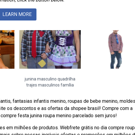
LEARN MORE
junina masculino quadrilha
trajes masculinos família
antis, fantasias infantis menino, roupas de bebe menino, moldes
ite os descontos e as ofertas da shopee brasil! Compre com a
 compre festa junina roupa menino parcelado sem juros!
es em milhões de produtos. Webfrete grátis no dia compre roup
a mais sobre nossas incríveis ofertas e promoções em milhões 