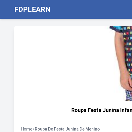
FDPLEARN
Roupa Festa Junina Infan
Home
>
Roupa De Festa Junina De Menino