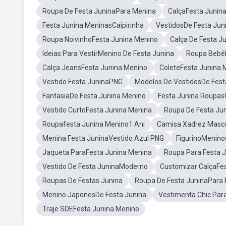
Roupa De Festa JuninaPara Menina
CalçaFesta Junin
Festa Junina MeninasCaipirinha
VestidosDe Festa Jun
Roupa NoivinhoFesta Junina Menino
Calça De Festa J
Ideias Para VestirMenino De Festa Junina
Roupa BebêF
Calça JeansFesta Junina Menino
ColeteFesta Junina 
Vestido Festa JuninaPNG
Modelos De VestidosDe Fest
FantasiaDe Festa Junina Menino
Festa Junina Roupas
Vestido CurtoFesta Junina Menina
Roupa De Festa Ju
Roupafesta Junina Menino1 Ani
Camisa Xadrez Mascu
Menina Festa JuninaVestido Azul PNG
FigurinoMenino
Jaqueta ParaFesta Junina Menina
Roupa Para Festa 
Vestido De Festa JuninaModerno
Customizar CalçaFes
Roupas De Festas Junina
Roupa De Festa JuninaPara
Menino JaponesDe Festa Junina
Vestimenta Chic Par
Traje SDEFesta Junina Menino