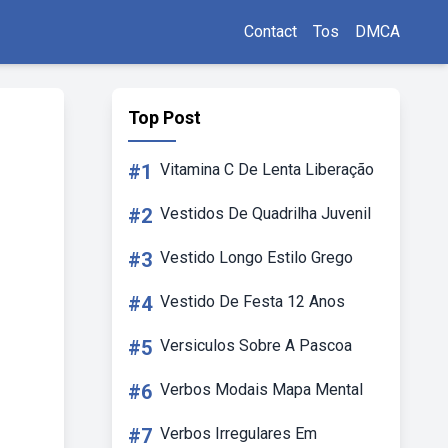
Contact
Tos
DMCA
Top Post
#1
Vitamina C De Lenta Liberação
#2
Vestidos De Quadrilha Juvenil
#3
Vestido Longo Estilo Grego
#4
Vestido De Festa 12 Anos
#5
Versiculos Sobre A Pascoa
#6
Verbos Modais Mapa Mental
#7
Verbos Irregulares Em