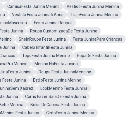
a
CamisaFesta Junina Menino
VestidoFesta Junina Menina
ina
Vestido Festa Junina6 Anos
TrajeFesta Junina Menino
uninaMasculina
Festa Junina Roupas
esta Junina
Roupa CustomizadaDe Festa Junina
Menino
SheinRoupa Festa Junina
Festa JuninaPara Crianças
a Junina
Cabelo InfantilFesta Junina
Criancas
TopoFesta Junina Menino
RopaDe Festa Junina
ninaPra Menino
Menino NaFesta Junina
linaFesta Junina
Roupa Festa JuninaMenoino
s Festa Junina
EstiloFesta Junina Menino
JuninaSem Xadrez
LookMenino Festa Junina
ta Junina
Como Fazer SaiaDe Festa Junina
 Bebe Menina
Bolso DeCamisa Festa Junina
aMenino Festa Junina
CintoFesta Junina Menina