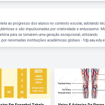
leta ao progresso dos alunos no contexto escolar, adotando té
tênticas e são impulsionadas por criatividade e entusiasmo. M
etória para se tornarem uma geração excepcional, utilizando
 por renomadas instituições acadêmicas globais - fdp.aau.edu.et
star Em Espanhol Tabela
Veias E Arterias Da Perna