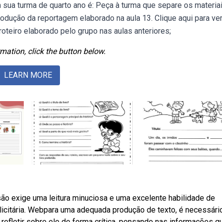
m sua turma de quarto ano é: Peça à turma que separe os materia
rodução da reportagem elaborado na aula 13. Clique aqui para ver
 roteiro elaborado pelo grupo nas aulas anteriores;
mation, click the button below.
LEARN MORE
o exige uma leitura minuciosa e uma excelente habilidade de
licitária. Webpara uma adequada produção de texto, é necessári
 refletir sobre ele de forma crítica, pensando nas informações q