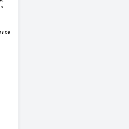
os
.
os de