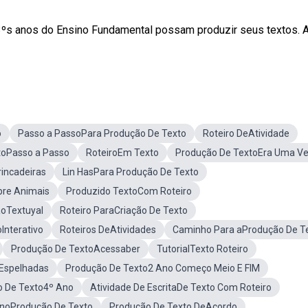
 3ºs anos do Ensino Fundamental possam produzir seus textos. 
o
Passo a PassoPara Produção De Texto
Roteiro DeAtividade
toPasso a Passo
RoteiroEm Texto
Produção De TextoEra Uma V
incadeiras
Lin HasPara Produção De Texto
bre Animais
Produzido TextoCom Roteiro
ãoTextuyal
Roteiro ParaCriação De Texto
Interativo
Roteiros DeAtividades
Caminho Para aProdução De T
Produção De TextoAcessaber
TutorialTexto Roteiro
 Espelhadas
Produção De Texto2 Ano Começo Meio E FIM
o De Texto4º Ano
Atividade De EscritaDe Texto Com Roteiro
AnoProdução De Texto
Produção De Texto DeAcordo