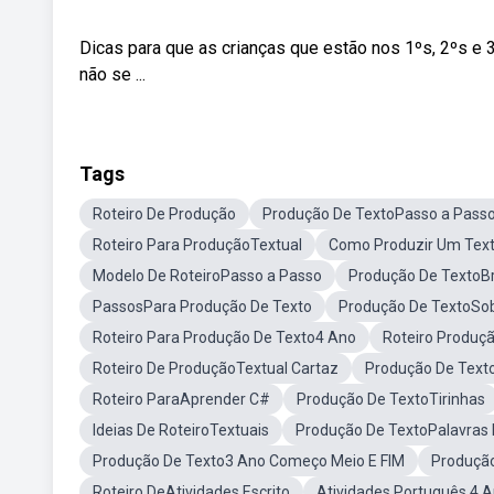
Dicas para que as crianças que estão nos 1ºs, 2ºs e
não se ...
Tags
Roteiro De Produção
Produção De TextoPasso a Pass
Roteiro Para ProduçãoTextual
Como Produzir Um Tex
Modelo De RoteiroPasso a Passo
Produção De TextoBr
PassosPara Produção De Texto
Produção De TextoSo
Roteiro Para Produção De Texto4 Ano
Roteiro Produç
Roteiro De ProduçãoTextual Cartaz
Produção De Texto
Roteiro ParaAprender C#
Produção De TextoTirinhas
Ideias De RoteiroTextuais
Produção De TextoPalavras
Produção De Texto3 Ano Começo Meio E FIM
Produçã
Roteiro DeAtividades Escrito
Atividades Português 4 