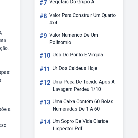
#7
Vegetais Do Grupo A
#8
Valor Para Construir Um Quarto
4x4
,
#9
Valor Numerico De Um
ara
Polinomio
ção,
#10
Uso Do Ponto E Vírgula
#11
Ur Dos Caldeus Hoje
apas:
s
#12
Uma Peça De Tecido Apos A
Lavagem Perdeu 1/10
#13
Uma Caixa Contém 60 Bolas
Numeradas De 1 A 60
põe a
#14
Um Sopro De Vida Clarice
sso
Lispector Pdf