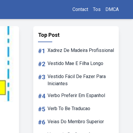
Contact
Tos
DMCA
Top Post
#1
Xadrez De Madeira Profissional
#2
Vestido Mae E Filha Longo
#3
Vestido Fácil De Fazer Para
Iniciantes
#4
Verbo Preferir Em Espanhol
#5
Verb To Be Traducao
#6
Veias Do Membro Superior