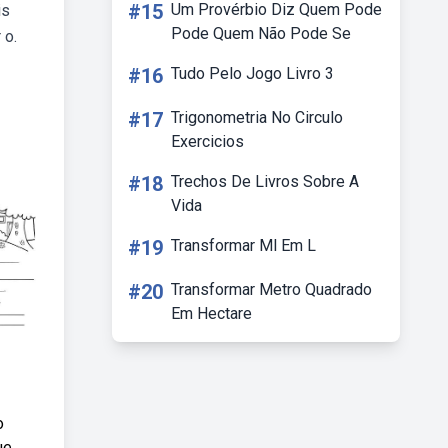
#15
Um Provérbio Diz Quem Pode
is
Pode Quem Não Pode Se
 o.
#16
Tudo Pelo Jogo Livro 3
#17
Trigonometria No Circulo
Exercicios
#18
Trechos De Livros Sobre A
Vida
#19
Transformar Ml Em L
#20
Transformar Metro Quadrado
Em Hectare
o
ue.