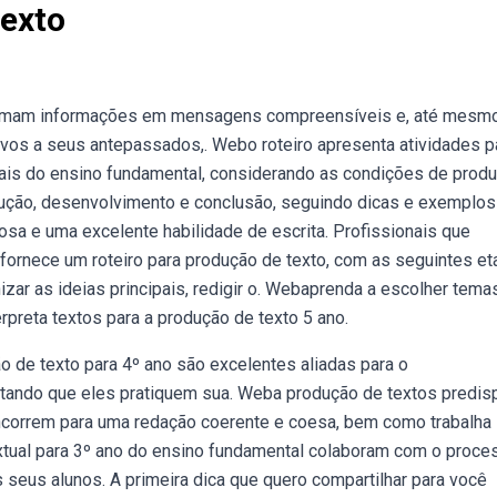
Texto
formam informações em mensagens compreensíveis e, até mesmo
lativos a seus antepassados,. Webo roteiro apresenta atividades p
ciais do ensino fundamental, considerando as condições de produ
odução, desenvolvimento e conclusão, seguindo dicas e exemplos
osa e uma excelente habilidade de escrita. Profissionais que
fornece um roteiro para produção de texto, com as seguintes et
nizar as ideias principais, redigir o. Webaprenda a escolher tema
erpreta textos para a produção de texto 5 ano.
 de texto para 4º ano são excelentes aliadas para o
litando que eles pratiquem sua. Weba produção de textos predis
ncorrem para uma redação coerente e coesa, bem como trabalha
tual para 3º ano do ensino fundamental colaboram com o proce
seus alunos. A primeira dica que quero compartilhar para você