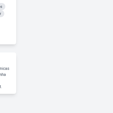
os
r
cnicas
inha
.