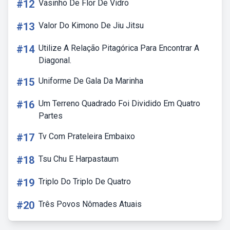
#12
Vasinho De Flor De Vidro
#13
Valor Do Kimono De Jiu Jitsu
#14
Utilize A Relação Pitagórica Para Encontrar A
Diagonal.
#15
Uniforme De Gala Da Marinha
#16
Um Terreno Quadrado Foi Dividido Em Quatro
Partes
#17
Tv Com Prateleira Embaixo
#18
Tsu Chu E Harpastaum
#19
Triplo Do Triplo De Quatro
#20
Três Povos Nômades Atuais