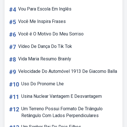
#4
Vou Para Escola Em Inglês
#5
Você Me Inspira Frases
#6
Você é O Motivo Do Meu Sorriso
#7
Vídeo De Dança Do Tik Tok
#8
Vida Maria Resumo Brainly
#9
Velocidade Do Automóvel 1913 De Giacomo Balla
#10
Uso Do Pronome Lhe
#11
Usina Nuclear Vantagem E Desvantagem
#12
Um Terreno Possui Formato De Triângulo
Retângulo Com Lados Perpendiculares
Um Senhor Pai De Dois Filhos