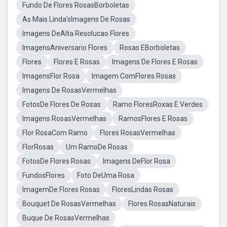
Fundo De Flores RosasBorboletas
As Mais Linda'sImagens De Rosas
Imagens DeAlta Resolucao Flores
ImagensAniversario Flores
Rosas EBorboletas
Flores
Flores E Rosas
Imagens De Flores E Rosas
ImagensFlor Rosa
Imagem ComFlores Rosas
Imagens De RosasVermelhas
FotosDe Flores De Rosas
Ramo FloresRoxas E Verdes
Imagens RosasVermelhas
RamosFlores E Rosas
Flor RosaCom Ramo
Flores RosasVermelhas
FlorRosas
Um RamoDe Rosas
FotosDe Flores Rosas
Imagens DeFlor Rosa
FundosFlores
Foto DeUma Rosa
ImagemDe Flores Rosas
FloresLindas Rosas
Bouquet De RosasVermelhas
Flores RosasNaturais
Buque De RosasVermelhas