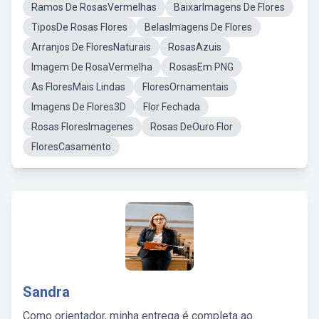
Ramos De RosasVermelhas
BaixarImagens De Flores
TiposDe Rosas Flores
BelasImagens De Flores
Arranjos De FloresNaturais
RosasAzuis
Imagem De RosaVermelha
RosasEm PNG
As FloresMais Lindas
FloresOrnamentais
Imagens De Flores3D
Flor Fechada
Rosas FloresImagenes
Rosas DeOuro Flor
FloresCasamento
Sandra
Como orientador, minha entrega é completa ao