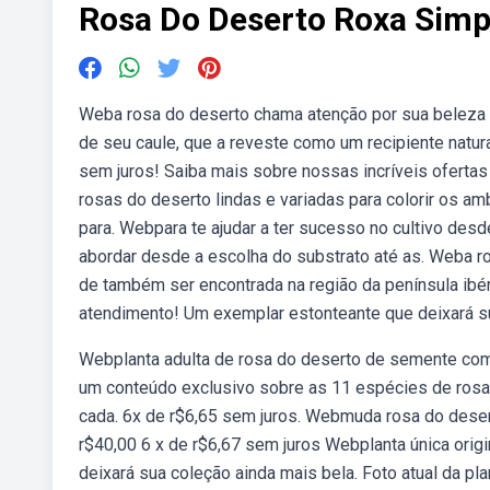
Rosa Do Deserto Roxa Simp
Weba rosa do deserto chama atenção por sua beleza c
de seu caule, que a reveste como um recipiente natura
sem juros! Saiba mais sobre nossas incríveis ofert
rosas do deserto lindas e variadas para colorir os a
para. Webpara te ajudar a ter sucesso no cultivo desd
abordar desde a escolha do substrato até as. Weba ros
de também ser encontrada na região da península ibér
atendimento! Um exemplar estonteante que deixará su
Webplanta adulta de rosa do deserto de semente com 
um conteúdo exclusivo sobre as 11 espécies de rosa 
cada. 6x de r$6,65 sem juros. Webmuda rosa do deser
r$40,00 6 x de r$6,67 sem juros Webplanta única ori
deixará sua coleção ainda mais bela. Foto atual da 