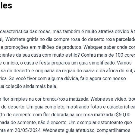
les
aracterística das rosas, mas também é muito atrativa devido à
l,. Webfrete grátis no dia compre rosa do deserto roxa parcelad
as e promoções em milhões de produtos. Webquer saber onde co
mbientes da sua casa com muito estilo? Confira mais de 100 core
e o início, o casa e festa preparou um guia simplificado. Vamos
a do deserto é originária da região do saara e da áfrica do sul,
ica. Se você tiver com alguma dúvida, fale agora com nosso
a coleção ainda mais bela.
flor simples na cor branca/roxa matizada. Webnesse vídeo, tro
do deserto. Um guia completo, mostrando fotos e característic
to de semente com flor dobrada na cor rosa matizada r$50,00
ginada de semente, não é enxerto. Um exemplar estonteante que
planta em 20/05/2024. Webneste guia afetuoso, compartilhamos