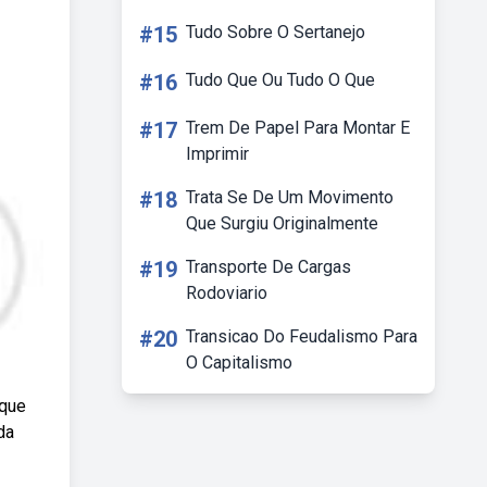
#15
Tudo Sobre O Sertanejo
#16
Tudo Que Ou Tudo O Que
#17
Trem De Papel Para Montar E
Imprimir
#18
Trata Se De Um Movimento
Que Surgiu Originalmente
#19
Transporte De Cargas
Rodoviario
#20
Transicao Do Feudalismo Para
O Capitalismo
 que
da