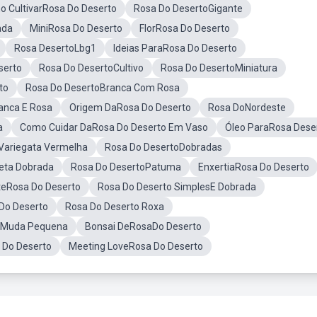
 CultivarRosa Do Deserto
Rosa Do DesertoGigante
ada
MiniRosa Do Deserto
FlorRosa Do Deserto
Rosa DesertoLbg1
Ideias ParaRosa Do Deserto
serto
Rosa Do DesertoCultivo
Rosa Do DesertoMiniatura
to
Rosa Do DesertoBranca Com Rosa
anca E Rosa
Origem DaRosa Do Deserto
Rosa DoNordeste
a
Como Cuidar DaRosa Do Deserto Em Vaso
Óleo ParaRosa Dese
Variegata Vermelha
Rosa Do DesertoDobradas
eta Dobrada
Rosa Do DesertoPatuma
EnxertiaRosa Do Deserto
teRosa Do Deserto
Rosa Do Deserto SimplesE Dobrada
Do Deserto
Rosa Do Deserto Roxa
oMuda Pequena
Bonsai DeRosaDo Deserto
Do Deserto
Meeting LoveRosa Do Deserto