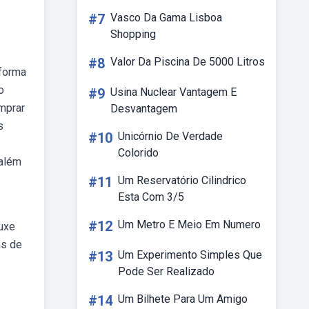
#7
Vasco Da Gama Lisboa
Shopping
#8
Valor Da Piscina De 5000 Litros
 forma
o
#9
Usina Nuclear Vantagem E
mprar
Desvantagem
s
#10
Unicórnio De Verdade
Colorido
 além
#11
Um Reservatório Cilindrico
Esta Com 3/5
#12
Um Metro E Meio Em Numero
uxe
as de
#13
Um Experimento Simples Que
Pode Ser Realizado
#14
Um Bilhete Para Um Amigo