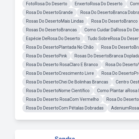
FotoRosa Do Deserto
EnxertoRosa Do Deserto
Como
Rosa Do DesertoGrande
Rosa Do DesertoBranca Dobr
Rosas Do DesertoMais Lindas
Rosa Do DesertoBranco
Rosas Do DesertoBrancas
Como Cuidar DaRosa Do De
Espécie DeRosa Do Deserto
Tudo SobreRosa Do Deser
Rosa Do DesertoPlantada No Chão
Rosa Do DesertoBr
Rosa Do DesertoPink
Rosas Do DesertoBranca Doplad
Rosa Do Deserto RosaClaro E Branco
Rosa Do Deserto
Rosa Do DesertoCrescimento Livre
Rosa Do DesertoPr
Rosa Do DesertoChei De Bolinhas Brancas
Centro Oes
Rosa Do DesertoNome Científico
Como Plantar aRosa 
Rosa Do Deserto RosaCom Vermelho
Rosa Do Desert
Rosa Do DesertoCom Pétalas Dobradas
AdeniumRosa 