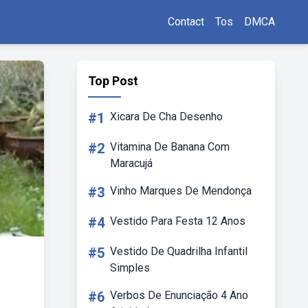
Contact
Tos
DMCA
Top Post
#1
Xicara De Cha Desenho
#2
Vitamina De Banana Com
Maracujá
#3
Vinho Marques De Mendonça
#4
Vestido Para Festa 12 Anos
#5
Vestido De Quadrilha Infantil
Simples
#6
Verbos De Enunciação 4 Ano