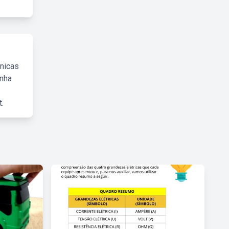
cnicas
inha
.