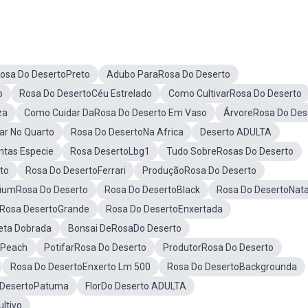
osa Do DesertoPreto
Adubo ParaRosa Do Deserto
o
Rosa Do DesertoCéu Estrelado
Como CultivarRosa Do Deserto
za
Como Cuidar DaRosa Do Deserto Em Vaso
ÁrvoreRosa Do Des
ar No Quarto
Rosa Do DesertoNa Africa
Deserto ADULTA
ntas Especie
Rosa DesertoLbg1
Tudo SobreRosas Do Deserto
to
Rosa Do DesertoFerrari
ProduçãoRosa Do Deserto
iumRosa Do Deserto
Rosa Do DesertoBlack
Rosa Do DesertoNata
Rosa DesertoGrande
Rosa Do DesertoEnxertada
eta Dobrada
Bonsai DeRosaDo Deserto
 Peach
PotifarRosa Do Deserto
ProdutorRosa Do Deserto
Rosa Do DesertoEnxerto Lm 500
Rosa Do DesertoBackgrounda
 DesertoPatuma
FlorDo Deserto ADULTA
ltivo