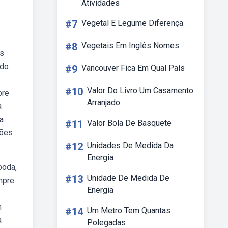
Atividades
#7
Vegetal E Legume Diferença
#8
Vegetais Em Inglês Nomes
as
ado
#9
Vancouver Fica Em Qual País
#10
Valor Do Livro Um Casamento
bre
Arranjado
a
ia
#11
Valor Bola De Basquete
hões
#12
Unidades De Medida Da
Energia
poda,
#13
Unidade De Medida De
mpre
Energia
m
#14
Um Metro Tem Quantas
a
Polegadas