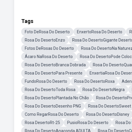
Tags
Foto DeRosa Do Deserto
EnxertoRosa Do Deserto
R
Rosa Do DesertoEnzo
Rosa Do DesertoGigante Desert
Fotos DeRosas Do Deserto
Rosa Do DesertoNa Nature
Ácaro NaRosa Do Deserto
Rosa Do DesertoPode Coloc
Rosa Do DesertoBranca Dobrada
Rosa Do DesertoQua
Rosa Do DesertoPara Presente
EnxertiaRosa Do Deser
FundoRosa Do Deserto
Rosa Do DesertoRoxa
Aden
Rosa Do DesertoToda Rosa
Rosa Do DesertoNegra
Rosa Do DesertoPlantada No Chão
Rosa Do DesertoPr
Rosa Do DesertoDesenho PNG
Rosa Do DesertoSweet
Como RegarRosa Do Deserto
Rosa Do DesertoDisney
Rosa DesertoRt-25
PusioRosa Do Deserto
Rosa Do
Rosa Do DesertoAnaconda ADULTA
Rosa Do DesertoCu