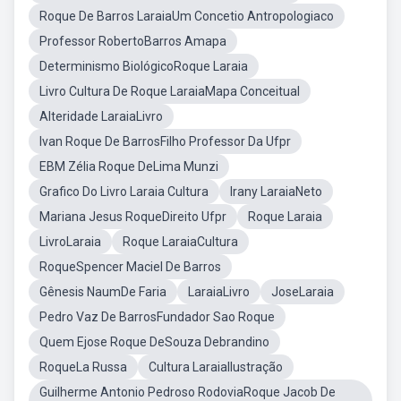
Roque De Barros LaraiaUm Concetio Antropologiaco
Professor RobertoBarros Amapa
Determinismo BiológicoRoque Laraia
Livro Cultura De Roque LaraiaMapa Conceitual
Alteridade LaraiaLivro
Ivan Roque De BarrosFilho Professor Da Ufpr
EBM Zélia Roque DeLima Munzi
Grafico Do Livro Laraia Cultura
Irany LaraiaNeto
Mariana Jesus RoqueDireito Ufpr
Roque Laraia
LivroLaraia
Roque LaraiaCultura
RoqueSpencer Maciel De Barros
Gênesis NaumDe Faria
LaraiaLivro
JoseLaraia
Pedro Vaz De BarrosFundador Sao Roque
Quem Ejose Roque DeSouza Debrandino
RoqueLa Russa
Cultura LaraiaIlustração
Guilherme Antonio Pedroso RodoviaRoque Jacob De