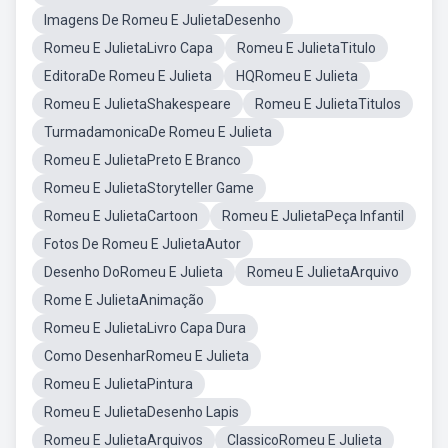
Imagens De Romeu E JulietaDesenho
Romeu E JulietaLivro Capa
Romeu E JulietaTitulo
EditoraDe Romeu E Julieta
HQRomeu E Julieta
Romeu E JulietaShakespeare
Romeu E JulietaTitulos
TurmadamonicaDe Romeu E Julieta
Romeu E JulietaPreto E Branco
Romeu E JulietaStoryteller Game
Romeu E JulietaCartoon
Romeu E JulietaPeça Infantil
Fotos De Romeu E JulietaAutor
Desenho DoRomeu E Julieta
Romeu E JulietaArquivo
Rome E JulietaAnimação
Romeu E JulietaLivro Capa Dura
Como DesenharRomeu E Julieta
Romeu E JulietaPintura
Romeu E JulietaDesenho Lapis
Romeu E JulietaArquivos
ClassicoRomeu E Julieta