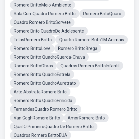
Romero BrittoMeio Ambiente
Sala ComQuadro Romero Britto
Romero BritoQuaro
Quadro Romero BritoSorvete
Romero Brito QuadroDe Adolesente
TelasRomero Britto
Quadro Romero Brito1M Animais
Romero BrittoLove
Romero BrittoBrega
Romero Britto QuadroGuarda-Chuva
Romero BrittoObras
Quadros Romero BrittoInfantil
Romero Britto QuadroEstrela
Romero Britto QuadroAuretrato
Arte AbstrataRomero Brito
Romero Britto QuadroEmicida
FernandesQuadro Romero Britto
Van GoghRomero Britto
AmorRomero Brito
Qual O PrimeiroQuadro De Romero Britto
Quadros Romero BrittoEUA