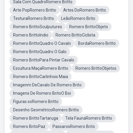
Sala Com QuadroRomero Britto
Arte PopRomero Britto
Artes DoRomero Britto
TexturaRomero Britto
LeãoRomero Brito
Romero BrittoSculputures
Romero BrittoObjeto
Romero BrittoIndio
Romero BrittoCiclista
Romero BrittoQuadro O Cavalo
BordaRomero Britto
Romero BrittoQuadro O Galo
Romero BrittoPara Pintar Cavalo
Escultura MaçaRomero Britto
Romero BrittoObjetos
Romero BrittoCarlinhois Maia
Imagenm DeCavalo De Romero Brito
Imagens De Romero BritoO Boi
Figuras soRomero Britto
Desenho GeométricoRomero Britto
Romero BrittoTartaruga
Tela FaunaRomero Britto
Romero BritoPaz
PassarosRomero Brito