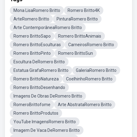
Mona LisaRomero Britto
Romero Britto4K
ArteRomero Britto
PinturaRomero Britto
Arte ContemporâneaRomero Britto
Romero BrittoSapo
Romero BrittoAnimais
Romero BrittoEsculturas
CarneirosRomero Britto
Romero BrittoPinto
Romero BrittoSun
Escultura DeRomero Britto
Estatua GirafaRomero Britto
GaleriaRomero Britto
Romero BrittoNatureza
CoelhinhoRomero Britto
Romero BrittoDesenhando
Imagens De Obras DeRomero Britto
RomeroBrittofome
Arte AbstrataRomero Britto
Romero BrittoProdutos
YouTube ImagensRomero Britto
Imagem De Vaca DeRomero Britto