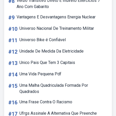
#8
Verbo Transitivo Direto E Indireto Exercicios 7
Ano Com Gabarito
#9
Vantagens E Desvantagens Energia Nuclear
#10
Universo Nacional De Treinamento Militar
#11
Universo Bike é Confiável
#12
Unidade De Medida Da Eletricidade
#13
Unico Pais Que Tem 3 Capitais
#14
Uma Vida Pequena Pdf
#15
Uma Malha Quadriculada Formada Por
Quadrados
#16
Uma Frase Contra O Racismo
#17
Ufrgs Assinale A Alternativa Que Preenche