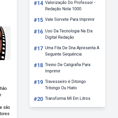
#14
Valorização Do Professor -
Redação Nota 1000
#15
Vale Sorvete Para Imprimir
#16
Uso Da Tecnologia Na Era
Digital Redação
#17
Uma Fita De Dna Apresenta A
Seguinte Sequência
#18
Treino De Caligrafia Para
Imprimir
#19
Travesseiro é Ditongo
Tritongo Ou Hiato
lhão
e
#20
Transforma Ml Em Litros
me são
tores