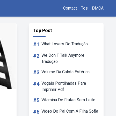
Contact
Tos
DMCA
Top Post
#1
What Lovers Do Tradução
#2
We Don T Talk Anymore
Tradução
#3
Volume Da Calota Esférica
#4
Vogais Pontilhadas Para
Imprimir Pdf
#5
Vitamina De Frutas Sem Leite
#6
Vídeo Do Pai Com A Filha Sofia