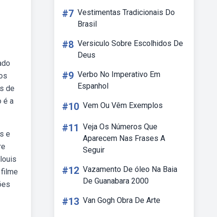
#7
Vestimentas Tradicionais Do
Brasil
#8
Versiculo Sobre Escolhidos De
Deus
ado
#9
Verbo No Imperativo Em
sos
Espanhol
ns de
o é a
#10
Vem Ou Vêm Exemplos
#11
Veja Os Números Que
s e
Aparecem Nas Frases A
re
Seguir
louis
#12
Vazamento De óleo Na Baia
 filme
De Guanabara 2000
ões
#13
Van Gogh Obra De Arte