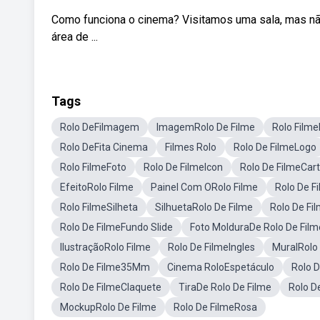
Como funciona o cinema? Visitamos uma sala, mas nã
área de ...
Tags
Rolo DeFilmagem
ImagemRolo De Filme
Rolo Film
Rolo DeFita Cinema
Filmes Rolo
Rolo De FilmeLogo
Rolo FilmeFoto
Rolo De FilmeIcon
Rolo De FilmeCar
EfeitoRolo Filme
Painel Com ORolo Filme
Rolo De F
Rolo FilmeSilheta
SilhuetaRolo De Filme
Rolo De Fi
Rolo De FilmeFundo Slide
Foto MolduraDe Rolo De Film
IlustraçãoRolo Filme
Rolo De FilmeIngles
MuralRolo
Rolo De Filme35Mm
Cinema RoloEspetáculo
Rolo D
Rolo De FilmeClaquete
TiraDe Rolo De Filme
Rolo D
MockupRolo De Filme
Rolo De FilmeRosa