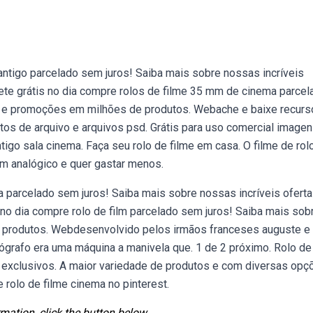
antigo parcelado sem juros! Saiba mais sobre nossas incríveis
te grátis no dia compre rolos de filme 35 mm de cinema parcel
as e promoções em milhões de produtos. Webache e baixe recur
fotos de arquivo e arquivos psd. Grátis para uso comercial image
tigo sala cinema. Faça seu rolo de filme em casa. O filme de rol
m analógico e quer gastar menos.
a parcelado sem juros! Saiba mais sobre nossas incríveis oferta
o dia compre rolo de film parcelado sem juros! Saiba mais sob
 produtos. Webdesenvolvido pelos irmãos franceses auguste e 
ógrafo era uma máquina a manivela que. 1 de 2 próximo. Rolo de
 exclusivos. A maior variedade de produtos e com diversas opç
rolo de filme cinema no pinterest.
mation, click the button below.