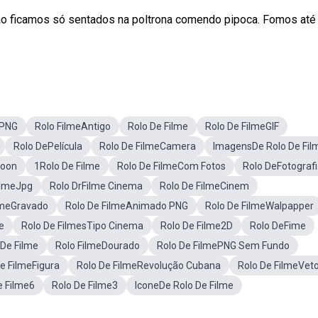
o ficamos só sentados na poltrona comendo pipoca. Fomos até
ePNG
Rolo FilmeAntigo
Rolo De Filme
Rolo De FilmeGIF
Rolo DePelícula
Rolo De FilmeCamera
ImagensDe Rolo De Fil
toon
1Rolo De Filme
Rolo De FilmeCom Fotos
Rolo DeFotograf
ilmeJpg
Rolo DrFilme Cinema
Rolo De FilmeCinem
lmeGravado
Rolo De FilmeAnimado PNG
Rolo De FilmeWalpapper
e
Rolo De FilmesTipo Cinema
Rolo De Filme2D
Rolo DeFime
 De Filme
Rolo FilmeDourado
Rolo De FilmePNG Sem Fundo
e FilmeFigura
Rolo De FilmeRevolução Cubana
Rolo De FilmeVet
e Filme6
Rolo De Filme3
IconeDe Rolo De Filme