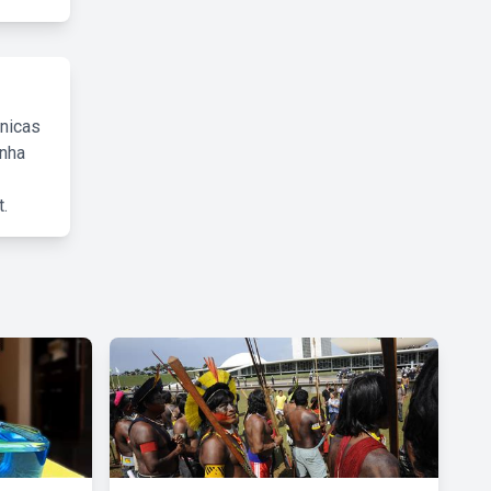
cnicas
inha
.