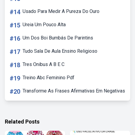
#14
Usado Para Medir A Pureza Do Ouro
#15
Ureia Um Pouco Alta
#16
Um Dos Boi Bumbás De Parintins
#17
Tudo Sala De Aula Ensino Religioso
#18
Tres Onibus A B E C
#19
Treino Abc Feminino Pdf
#20
Transforme As Frases Afirmativas Em Negativas
Related Posts