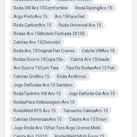
Roda VW Aro 15Comfortline
Roda RacingAro 15
Argo PretoAro 15
Aro 15Para Fiat
Roda CarbonAro 15
Roda Universal Aro 15
Rodas Aro 15Modelo Fechada 3X150
Calotas Aro 15Chevrolet
Roda Aro 15Original Fiat Cronos
Calota VWAro 15
Rodas Scorro 15Copa Clio
Calota Aro 15Usada
Aro Scorro 15Com Tala
Tipo De RodaoAro 15 Fiat
Calotas GridAro 15
Roda AroBrnco
Jogo DeRodas Aro 15 Sandero
RodaTijolinho VW Aro 15
Jogo DeRoda Gol Aro 15
RodasPara Volkswagem Aro 15
RodaWeld RTS Aro 15
Tamanho CalotaAro 15
Calotas UniversaisAro 15
Calota Aro 15Triton
Jogo Roda Aro 15Fiat Toro Argo Cronos Mobi
Calota Aro 15S10
RodasWeld Multi Furos 15