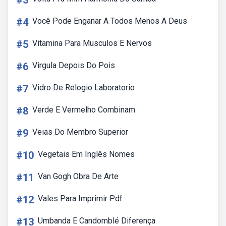
#3
#4
Você Pode Enganar A Todos Menos A Deus
#5
Vitamina Para Musculos E Nervos
#6
Virgula Depois Do Pois
#7
Vidro De Relogio Laboratorio
#8
Verde E Vermelho Combinam
#9
Veias Do Membro Superior
#10
Vegetais Em Inglês Nomes
#11
Van Gogh Obra De Arte
#12
Vales Para Imprimir Pdf
#13
Umbanda E Candomblé Diferença