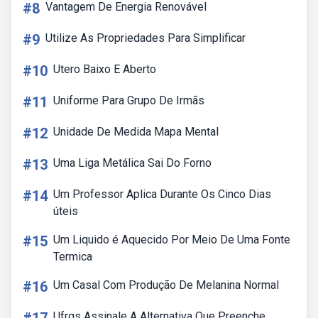
#8
Vantagem De Energia Renovável
#9
Utilize As Propriedades Para Simplificar
#10
Utero Baixo E Aberto
#11
Uniforme Para Grupo De Irmãs
#12
Unidade De Medida Mapa Mental
#13
Uma Liga Metálica Sai Do Forno
#14
Um Professor Aplica Durante Os Cinco Dias
úteis
#15
Um Liquido é Aquecido Por Meio De Uma Fonte
Termica
#16
Um Casal Com Produção De Melanina Normal
Ufrgs Assinale A Alternativa Que Preenche