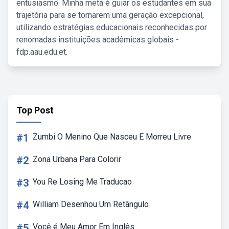
entusiasmo. Minha meta é guiar os estudantes em sua
trajetória para se tornarem uma geração excepcional,
utilizando estratégias educacionais reconhecidas por
renomadas instituições acadêmicas globais -
fdp.aau.edu.et.
Top Post
#1
Zumbi O Menino Que Nasceu E Morreu Livre
#2
Zona Urbana Para Colorir
#3
You Re Losing Me Traducao
#4
William Desenhou Um Retângulo
#5
Você é Meu Amor Em Inglês