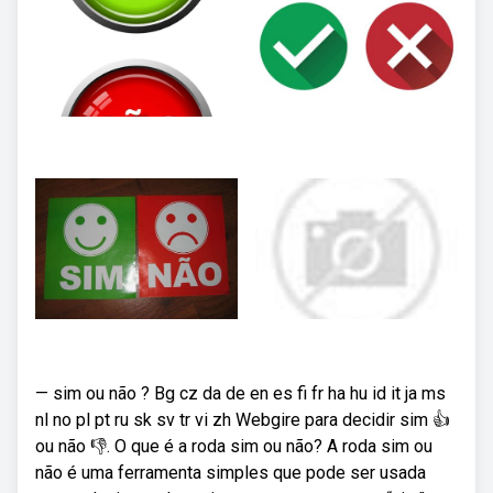
— sim ou não ? Bg cz da de en es fi fr ha hu id it ja ms
nl no pl pt ru sk sv tr vi zh Webgire para decidir sim 👍
ou não 👎. O que é a roda sim ou não? A roda sim ou
não é uma ferramenta simples que pode ser usada