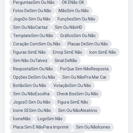
PerguntasSim Ou Não
OK ENão OK
Fotos DeSim Ou Não
MãoSim Ou Não
JogoDo Sim Ou Não
FunçõesSim Ou Não
Sim Ou NãoCartaz
Sim Ou NãoHD
TemplateSim Ou Não
GráficoSim Ou Não
Coração ComSim Ou Não
Placas DeSim Ou Não
Figuras SimE Não
Emoji SimE Não
Icon SimE Não
Sim Não OuTalvez
Sinal DeNão
RespostaSim Ou Não
PorQue Sim NãoResposta
Opções DeSim Ou Não
Sim Ou NãoPra Mar Car
BotãoSim Ou Não
VotaçãoSim Ou Não
Sim Ou NãoEscolha
Check BosSim Ou Não
JogosO Sim Ou Não
Figura SimE Não
Icone SESim Ou Não
Sim Ou NãoAleatório
ÍconeNão
LogoSim Não
Placa Sim E NãoPara Imprimir
Sim Ou NãoÍcones