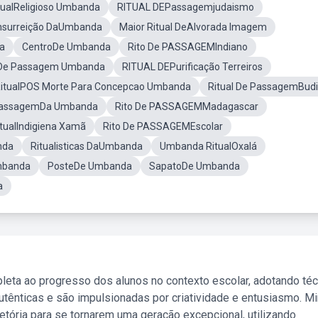
tualReligioso Umbanda
RITUAL DEPassagemjudaismo
nsurreição DaUmbanda
Maior Ritual DeAlvorada Imagem
da
CentroDe Umbanda
Rito De PASSAGEMIndiano
 De Passagem Umbanda
RITUAL DEPurificação Terreiros
itualPOS Morte Para Concepcao Umbanda
Ritual De PassagemBudi
 PassagemDa Umbanda
Rito De PASSAGEMMadagascar
itualIndigiena Xamã
Rito De PASSAGEMEscolar
nda
Ritualisticas DaUmbanda
Umbanda RitualOxalá
Umbanda
PosteDe Umbanda
SapatoDe Umbanda
a
leta ao progresso dos alunos no contexto escolar, adotando té
tênticas e são impulsionadas por criatividade e entusiasmo. M
etória para se tornarem uma geração excepcional, utilizando