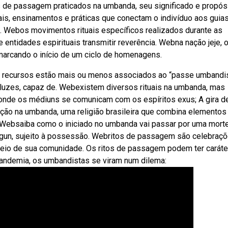
s de passagem praticados na umbanda, seu significado e propósi
ais, ensinamentos e práticas que conectam o indivíduo aos guia
 a. Webos movimentos rituais específicos realizados durante as
entidades espirituais transmitir reverência. Webna nação jeje, 
 marcando o início de um ciclo de homenagens.
s recursos estão mais ou menos associados ao “passe umbandis
 luzes, capaz de. Webexistem diversos rituais na umbanda, mas
 onde os médiuns se comunicam com os espíritos exus; A gira d
ção na umbanda, uma religião brasileira que combina elementos
s. Websaiba como o iniciado no umbanda vai passar por uma mort
legun, sujeito à possessão. Webritos de passagem são celebraç
io de sua comunidade. Os ritos de passagem podem ter caráte
andemia, os umbandistas se viram num dilema: