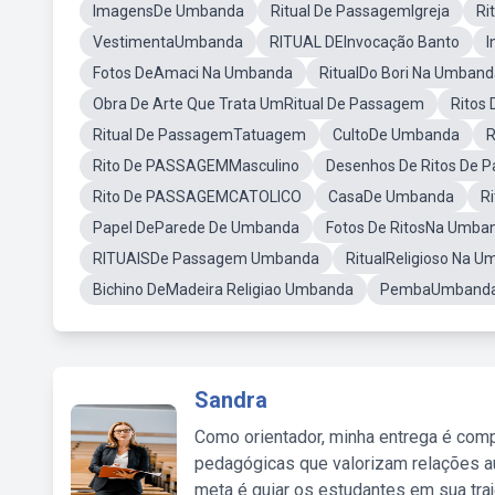
ImagensDe Umbanda
Ritual De PassagemIgreja
Ri
VestimentaUmbanda
RITUAL DEInvocação Banto
I
Fotos DeAmaci Na Umbanda
RitualDo Bori Na Umban
Obra De Arte Que Trata UmRitual De Passagem
Ritos
Ritual De PassagemTatuagem
CultoDe Umbanda
R
Rito De PASSAGEMMasculino
Desenhos De Ritos De
Rito De PASSAGEMCATOLICO
CasaDe Umbanda
R
Papel DeParede De Umbanda
Fotos De RitosNa Umba
RITUAISDe Passagem Umbanda
RitualReligioso Na 
Bichino DeMadeira Religiao Umbanda
PembaUmband
Sandra
Como orientador, minha entrega é comp
pedagógicas que valorizam relações au
meta é guiar os estudantes em sua traj