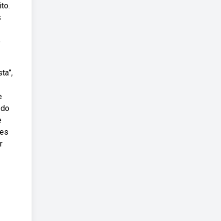
to.
s
o
ta”,
e
 do
e
ões
r