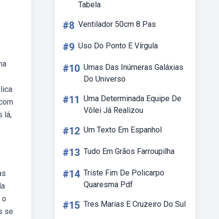
Tabela
#8
Ventilador 50cm 8 Pas
#9
Uso Do Ponto E Vírgula
na
#10
Umas Das Inúmeras Galáxias
Do Universo
ica.
#11
Uma Determinada Equipe De
 com
Vôlei Já Realizou
 lá,
#12
Um Texto Em Espanhol
#13
Tudo Em Grãos Farroupilha
#14
Triste Fim De Policarpo
as
Quaresma Pdf
da
 o
#15
Tres Marias E Cruzeiro Do Sul
s se