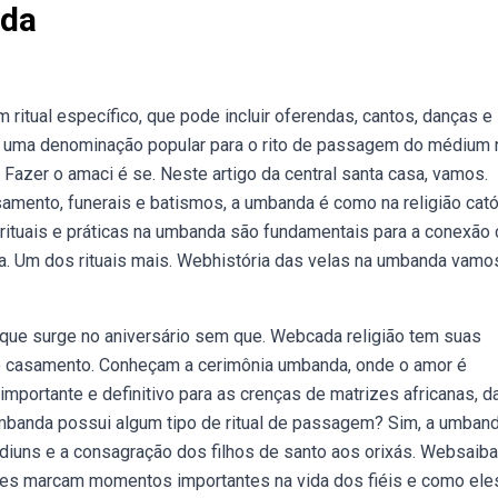
nda
ritual específico, que pode incluir oferendas, cantos, danças e
 é uma denominação popular para o rito de passagem do médium 
. Fazer o amaci é se. Neste artigo da central santa casa, vamos.
amento, funerais e batismos, a umbanda é como na religião catól
 rituais e práticas na umbanda são fundamentais para a conexão
ura. Um dos rituais mais. Webhistória das velas na umbanda vamos
que surge no aniversário sem que. Webcada religião tem suas
 do casamento. Conheçam a cerimônia umbanda, onde o amor é
importante e definitivo para as crenças de matrizes africanas, d
mbanda possui algum tipo de ritual de passagem? Sim, a umban
diuns e a consagração dos filhos de santo aos orixás. Websaiba
les marcam momentos importantes na vida dos fiéis e como ele